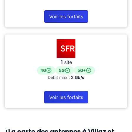
Voir les forfaits
1
site
4G
5G
5G+
Débit max :
2 Gb/s
Voir les forfaits
La carte des antennes à Villaz et