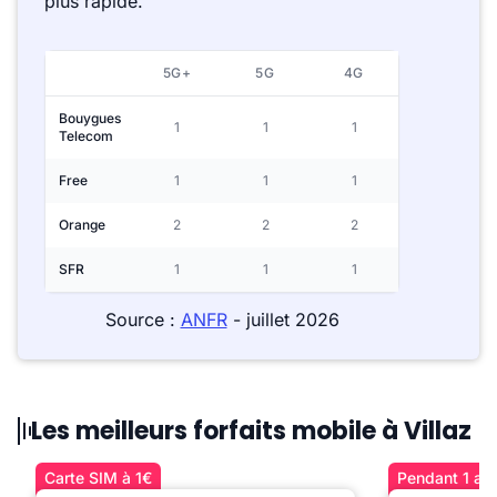
plus rapide.
5G+
5G
4G
Bouygues
1
1
1
Telecom
Free
1
1
1
Orange
2
2
2
SFR
1
1
1
Source :
ANFR
- juillet 2026
Les meilleurs forfaits mobile à Villaz
Carte SIM à 1€
Pendant 1 an 