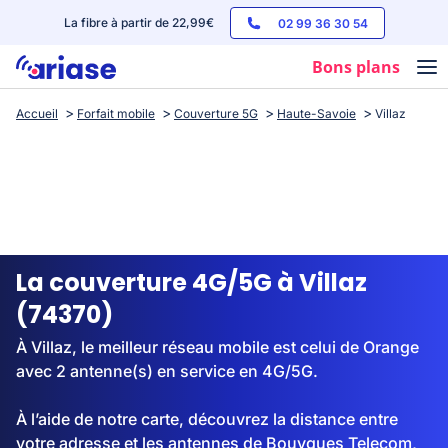
La fibre à partir de 22,99€
02 99 36 30 54
Bons plans
Accueil
Forfait mobile
Couverture 5G
Haute-Savoie
Villaz
Box internet
Forfaits mobile
Téléphones
Streaming
La couverture 4G/5G à Villaz
(74370)
À Villaz, le meilleur réseau mobile est celui de Orange
avec 2 antenne(s) en service en 4G/5G.
À l’aide de notre carte, découvrez la distance entre
votre adresse et les antennes de Bouygues Telecom,