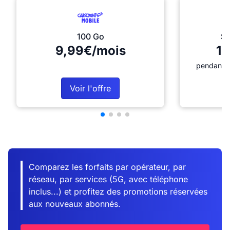
100 Go
Sé
9,99€/mois
12
pendant 1
Voir l'offre
Comparez les forfaits par opérateur, par
réseau, par services (5G, avec téléphone
inclus...) et profitez des promotions réservées
aux nouveaux abonnés.