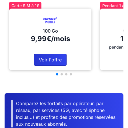
Carte SIM à 1€
Pendant 1 an 
100 Go
Sé
9,99€/mois
12
pendant 1
Voir l'offre
Comparez les forfaits par opérateur, par
réseau, par services (5G, avec téléphone
inclus...) et profitez des promotions réservées
aux nouveaux abonnés.