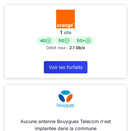
1
site
4G
5G
5G+
Débit max :
2.1 Gb/s
Voir les forfaits
Aucune antenne Bouygues Telecom n'est
implantée dans la commune