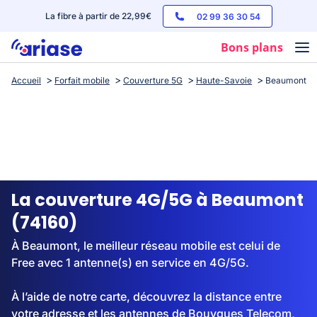
La fibre à partir de 22,99€
02 99 36 30 54
Bons plans
Accueil
Forfait mobile
Couverture 5G
Haute-Savoie
Beaumont
Box internet
Forfaits mobile
Téléphones
Streaming
La couverture 4G/5G à Beaumont
(74160)
À Beaumont, le meilleur réseau mobile est celui de
Free avec 1 antenne(s) en service en 4G/5G.
À l’aide de notre carte, découvrez la distance entre
votre adresse et les antennes de Bouygues Telecom,