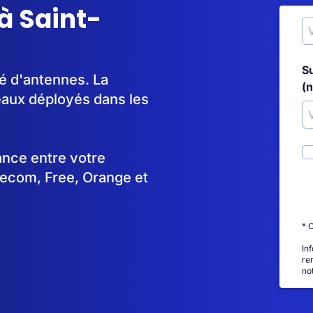
à Saint-
S
lé d'antennes. La
(
aux déployés dans les
tance entre votre
lecom, Free, Orange et
* 
In
re
no