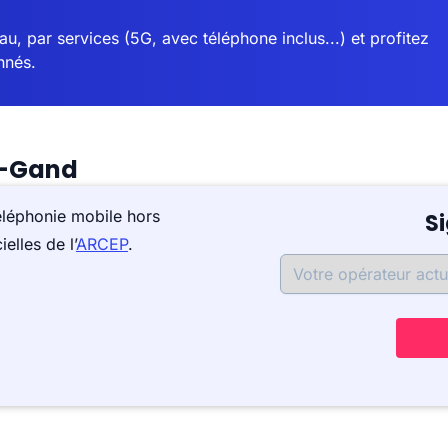
u, par services (5G, avec téléphone inclus...) et profitez
nnés.
t-Gand
éléphonie mobile hors
S
elles de l’
ARCEP
.