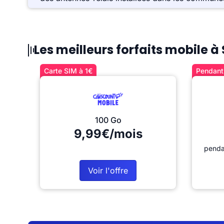
Les meilleurs forfaits mobile 
Carte SIM à 1€
Pendant 
100 Go
9,99€/mois
penda
Voir l'offre