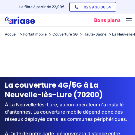
La fibre à partir de 22,99€
02 99 36 30 54
Bons plans
Accueil
Forfait mobile
Couverture 5G
Haute-Saône
La Neuvelle-
Box internet
Forfaits mobile
Téléphones
Streaming
La couverture 4G/5G à La
Neuvelle-lès-Lure (70200)
À La Neuvelle-lès-Lure, aucun opérateur n'a installé
d'antennes. La couverture mobile dépend donc des
réseaux déployés dans les communes périphériques.
À l’aide de notre carte, découvrez la distance entre