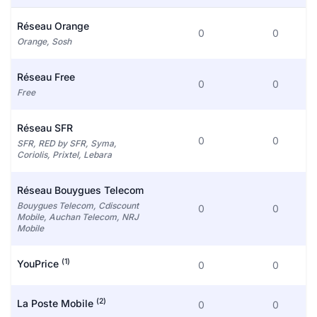
Réseau Orange
0
0
Orange, Sosh
Réseau Free
0
0
Free
Réseau SFR
0
0
SFR, RED by SFR, Syma,
Coriolis, Prixtel, Lebara
Réseau Bouygues Telecom
Bouygues Telecom, Cdiscount
0
0
Mobile, Auchan Telecom, NRJ
Mobile
(1)
YouPrice
0
0
(2)
La Poste Mobile
0
0