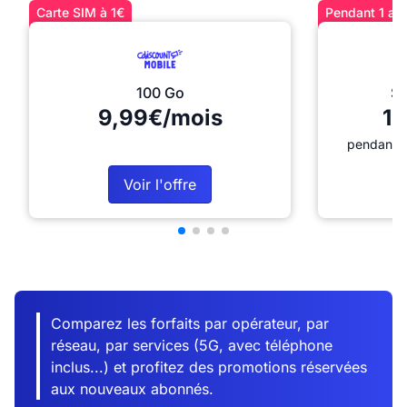
Carte SIM à 1€
Pendant 1 an 
100 Go
Sé
9,99€/mois
12
pendant 1
Voir l'offre
Comparez les forfaits par opérateur, par
réseau, par services (5G, avec téléphone
inclus...) et profitez des promotions réservées
aux nouveaux abonnés.