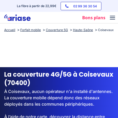
La fibre à partir de 22,99€
02 99 36 30 54
Bons plans
Accueil
Forfait mobile
Couverture 5G
Haute-Saône
Coisevaux
Box internet
Forfaits mobile
Téléphones
Streaming
La couverture 4G/5G à Coisevaux
(70400)
À Coisevaux, aucun opérateur n'a installé d'antennes.
La couverture mobile dépend donc des réseaux
déployés dans les communes périphériques.
À l’aide de notre carte, découvrez la distance entre