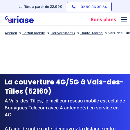
La fibre à partir de 22,99€
02 99 36 30 54
Bons plans
Accueil
Forfait mobile
Couverture 5G
Haute-Marne
Vals-des-Till
Box internet
Forfaits mobile
Téléphones
Streaming
La couverture 4G/5G à Vals-des-
Tilles (52160)
À Vals-des-Tilles, le meilleur réseau mobile est celui de
Bouygues Telecom avec 4 antenne(s) en service en
4G.
À l’aide de notre carte, découvrez la distance entre