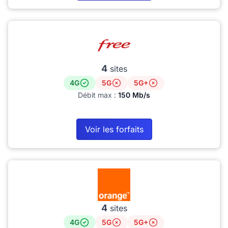
4
sites
4G
5G
5G+
Débit max :
150 Mb/s
Voir les forfaits
4
sites
4G
5G
5G+