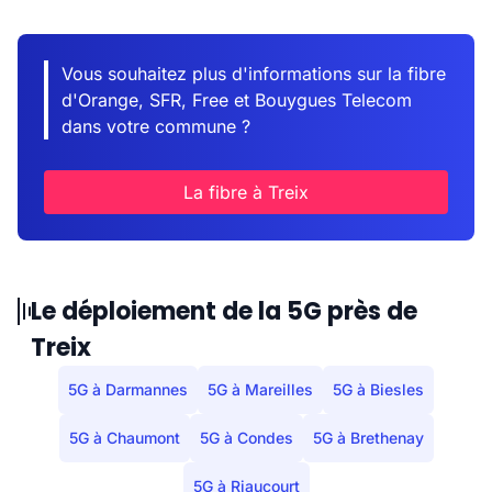
Vous souhaitez plus d'informations sur la fibre
d'Orange, SFR, Free et Bouygues Telecom
dans votre commune ?
La fibre à Treix
Le déploiement de la 5G près de
Treix
5G à Darmannes
5G à Mareilles
5G à Biesles
5G à Chaumont
5G à Condes
5G à Brethenay
5G à Riaucourt