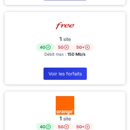
1
site
4G
5G
5G+
Débit max :
150 Mb/s
Voir les forfaits
1
site
4G
5G
5G+