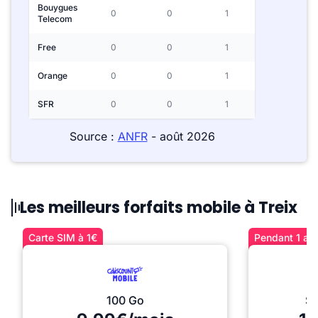
Bouygues
0
0
1
Telecom
Free
0
0
1
Orange
0
0
1
SFR
0
0
1
Source :
ANFR
- août 2026
Les meilleurs forfaits mobile à Treix
Carte SIM à 1€
Pendant 1 an 
100 Go
Sé