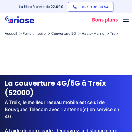
La fibre à partir de 22,99€
02 99 36 30 54
Bons plans
Accueil
Forfait mobile
Couverture 5G
Haute-Marne
Treix
Box internet
Forfaits mobile
Téléphones
Streaming
La couverture 4G/5G à Treix
(52000)
À Treix, le meilleur réseau mobile est celui de
Bouygues Telecom avec 1 antenne(s) en service en
4G.
À l’aide de notre carte, découvrez la distance entre