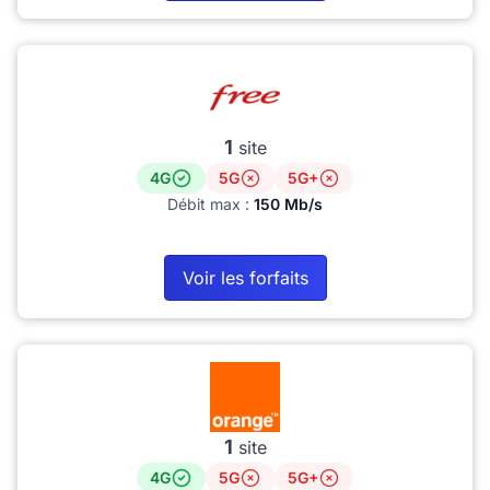
1
site
4G
5G
5G+
Débit max :
150 Mb/s
Voir les forfaits
1
site
4G
5G
5G+