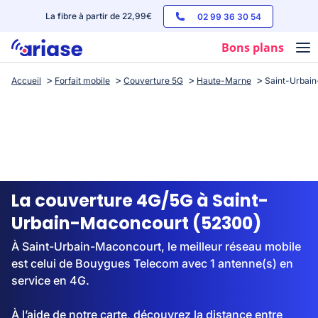
La fibre à partir de 22,99€
02 99 36 30 54
Bons plans
Accueil
Forfait mobile
Couverture 5G
Haute-Marne
Saint-Urbai
Box internet
Forfaits mobile
Téléphones
Streaming
La couverture 4G/5G à Saint-
Urbain-Maconcourt (52300)
À Saint-Urbain-Maconcourt, le meilleur réseau mobile
est celui de Bouygues Telecom avec 1 antenne(s) en
service en 4G.
À l’aide de notre carte, découvrez la distance entre