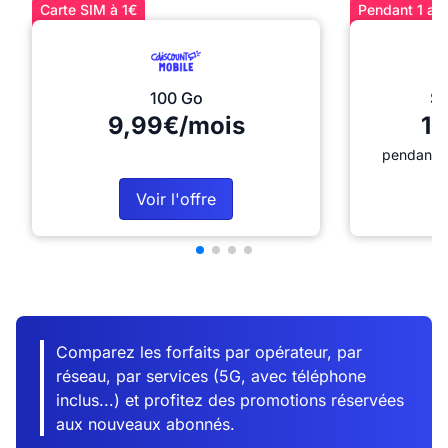
Carte SIM à 1€
Pendant 1 an 
100 Go
Sé
9,99€/mois
12
pendant 1
Voir l'offre
Comparez les forfaits par opérateur, par
réseau, par services (5G, avec téléphone
inclus...) et profitez des promotions réservées
aux nouveaux abonnés.