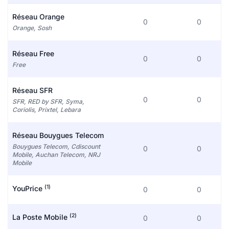
Réseau Orange
0
0
Orange, Sosh
Réseau Free
0
0
Free
Réseau SFR
0
0
SFR, RED by SFR, Syma,
Coriolis, Prixtel, Lebara
Réseau Bouygues Telecom
Bouygues Telecom, Cdiscount
0
0
Mobile, Auchan Telecom, NRJ
Mobile
(1)
YouPrice
0
0
(2)
La Poste Mobile
0
0