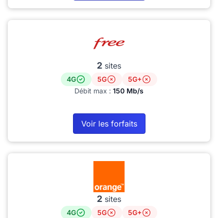
2
sites
4G
5G
5G+
Débit max :
150 Mb/s
Voir les forfaits
2
sites
4G
5G
5G+