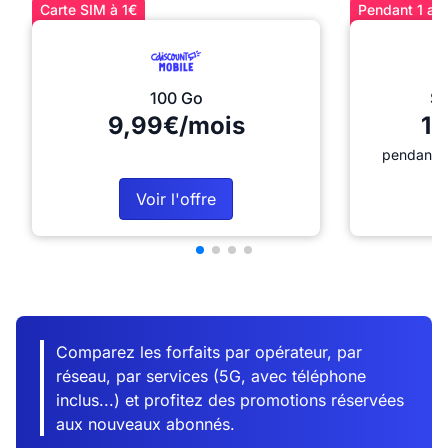
Carte SIM à 1€
Pendant 1 an 
100 Go
Sé
9,99€/mois
12
pendant 1
Voir l'offre
Comparez les forfaits par opérateur, par
réseau, par services (5G, avec téléphone
inclus...) et profitez des promotions réservées
aux nouveaux abonnés.