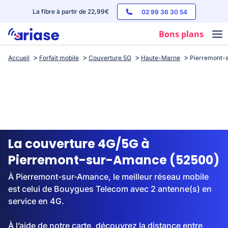
La fibre à partir de 22,99€
02 99 36 30 54
Bons plans
Accueil
Forfait mobile
Couverture 5G
Haute-Marne
Pierremont-
Box internet
Forfaits mobile
Téléphones
Streaming
La couverture 4G/5G à
Pierremont-sur-Amance (52500)
À Pierremont-sur-Amance, le meilleur réseau mobile
est celui de Bouygues Telecom avec 2 antenne(s) en
service en 4G.
À l’aide de notre carte, découvrez la distance entre