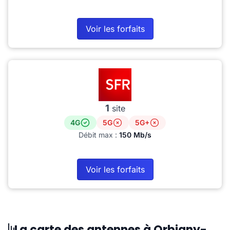
Voir les forfaits
1
site
4G
5G
5G+
Débit max :
150 Mb/s
Voir les forfaits
La carte des antennes à Orbigny-