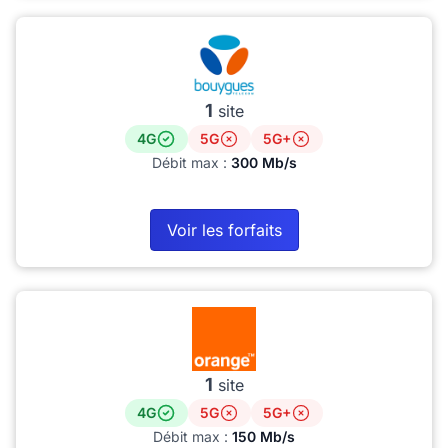
1
site
4G
5G
5G+
Débit max :
300 Mb/s
Voir les forfaits
1
site
4G
5G
5G+
Débit max :
150 Mb/s