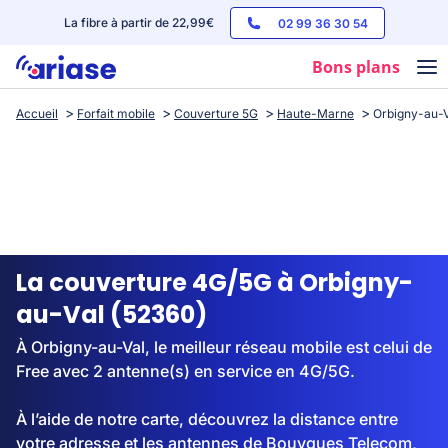
La fibre à partir de 22,99€
02 99 36 30 54
Bons plans
Accueil
Forfait mobile
Couverture 5G
Haute-Marne
Orbigny-au-V
Box internet
Forfaits mobile
Téléphones
Streaming
La couverture 4G/5G à Orbigny-
au-Val (52360)
À Orbigny-au-Val, le meilleur réseau mobile est celui de
Free avec 2 antenne(s) en service en 4G/5G.
À l’aide de notre carte, découvrez la distance entre
votre adresse et les antennes de Bouygues Telecom,