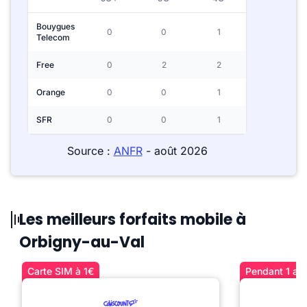
Bouygues
0
0
1
Telecom
Free
0
2
2
Orange
0
0
1
SFR
0
0
1
Source :
ANFR
- août 2026
Les meilleurs forfaits mobile à
Orbigny-au-Val
Carte SIM à 1€
Pendant 1 an 