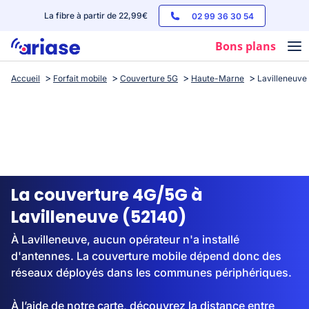
La fibre à partir de 22,99€
02 99 36 30 54
Bons plans
Accueil
Forfait mobile
Couverture 5G
Haute-Marne
Lavilleneuve
Box internet
Forfaits mobile
Téléphones
Streaming
La couverture 4G/5G à
Lavilleneuve (52140)
À Lavilleneuve, aucun opérateur n'a installé
d'antennes. La couverture mobile dépend donc des
réseaux déployés dans les communes périphériques.
À l’aide de notre carte, découvrez la distance entre