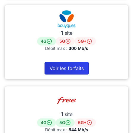
1
site
4G
5G
5G+
Débit max :
300 Mb/s
Voir les forfaits
1
site
4G
5G
5G+
Débit max :
844 Mb/s