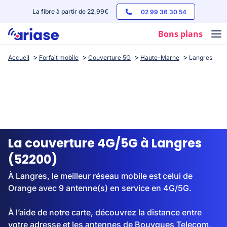
La fibre à partir de 22,99€
02 99 36 30 54
Bons plans
Accueil
Forfait mobile
Couverture 5G
Haute-Marne
Langres
Box internet
Forfaits mobile
Téléphones
Streaming
La couverture 4G/5G à Langres
(52200)
À Langres, le meilleur réseau mobile est celui de
Orange avec 9 antenne(s) en service en 4G/5G.
À l’aide de notre carte, découvrez la distance entre
votre adresse et les antennes de Bouygues Telecom,