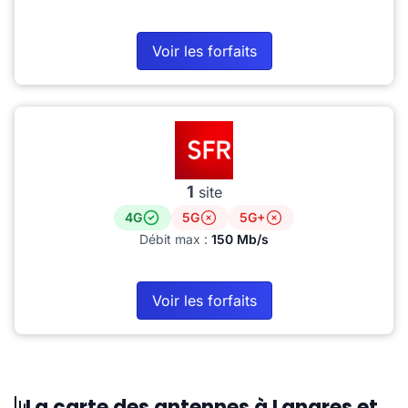
Voir les forfaits
1
site
4G
5G
5G+
Débit max :
150 Mb/s
Voir les forfaits
La carte des antennes à Langres et