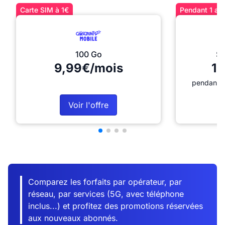
Carte SIM à 1€
Pendant 1 an 
100 Go
Sé
9,99€/mois
12
pendant 1
Voir l'offre
Comparez les forfaits par opérateur, par
réseau, par services (5G, avec téléphone
inclus...) et profitez des promotions réservées
aux nouveaux abonnés.