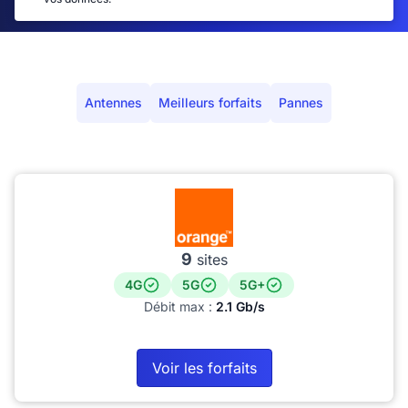
Antennes
Meilleurs forfaits
Pannes
9
sites
4G
5G
5G+
Débit max :
2.1 Gb/s
Voir les forfaits