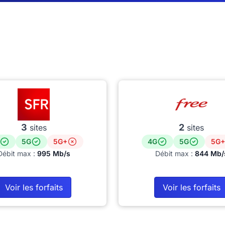
3
2
sites
sites
5G
5G+
4G
5G
5G+
Débit max :
995 Mb/s
Débit max :
844 Mb/
Voir les forfaits
Voir les forfaits