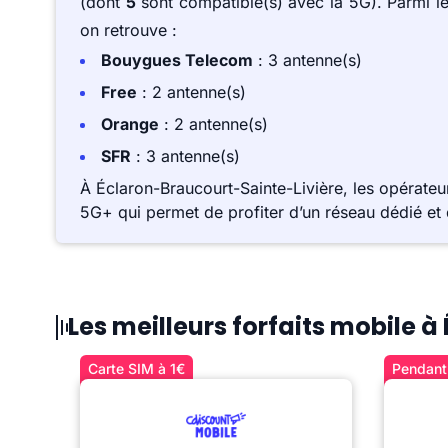
(dont
5
sont compatible(s) avec la 5G). Parmi l
on retrouve :
Bouygues Telecom
: 3 antenne(s)
Free
: 2 antenne(s)
Orange
: 2 antenne(s)
SFR
: 3 antenne(s)
À Éclaron-Braucourt-Sainte-Livière, les opérate
5G+ qui permet de profiter d’un réseau dédié et 
Les meilleurs forfaits mobile 
Carte SIM à 1€
Pendant 