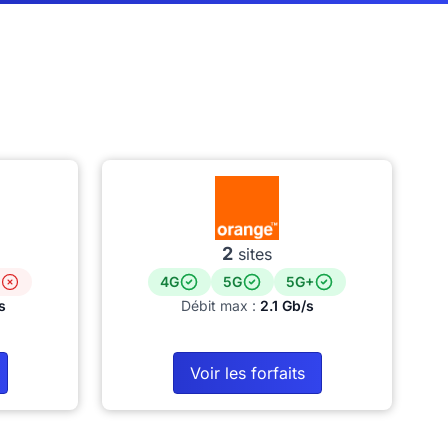
2
sites
4G
5G
5G+
s
Débit max :
2.1 Gb/s
Voir les forfaits