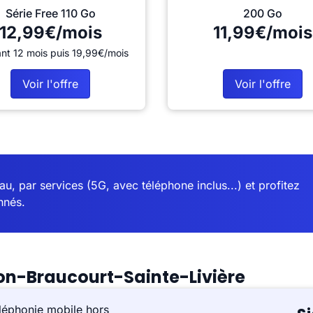
Série Free 110 Go
200 Go
12,99€/mois
11,99€/mois
nt 12 mois puis 19,99€/mois
Voir l'offre
Voir l'offre
u, par services (5G, avec téléphone inclus...) et profitez
nnés.
on-Braucourt-Sainte-Livière
léphonie mobile hors