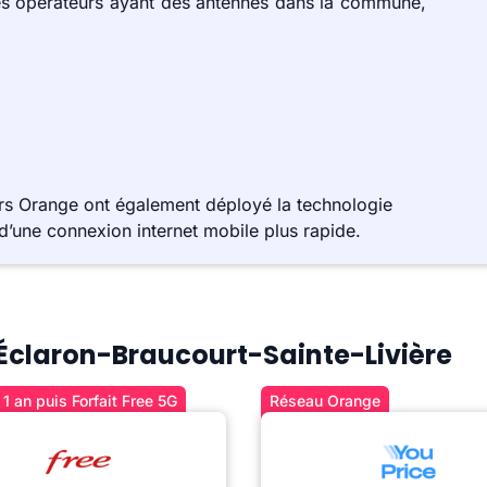
es opérateurs ayant des antennes dans la commune,
urs Orange ont également déployé la technologie
d’une connexion internet mobile plus rapide.
à Éclaron-Braucourt-Sainte-Livière
1 an puis Forfait Free 5G
Réseau Orange