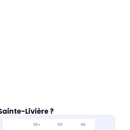
ainte-Livière ?
5G+
5G
4G