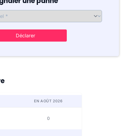
ignaler une panne
Déclarer
re
EN AOÛT 2026
0