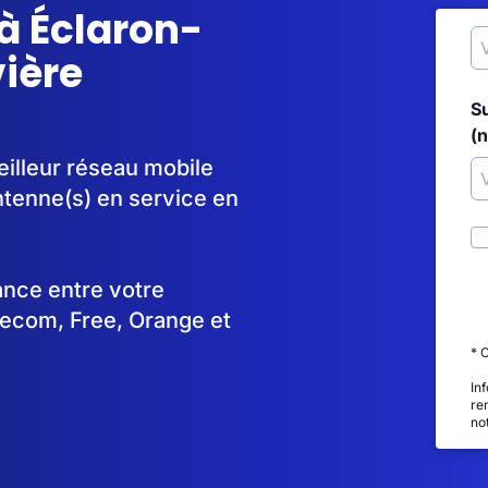
à Éclaron-
ière
S
(
eilleur réseau mobile
tenne(s) en service en
tance entre votre
lecom, Free, Orange et
* 
In
re
no