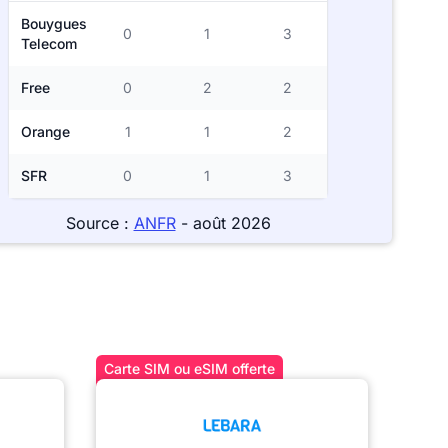
Bouygues
0
1
3
Telecom
Free
0
2
2
Orange
1
1
2
SFR
0
1
3
Source :
ANFR
- août 2026
Carte SIM ou eSIM offerte