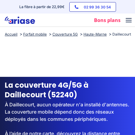
La fibre à partir de 22,99€
02 99 36 30 54
Bons plans
Accueil
Forfait mobile
Couverture 5G
Haute-Marne
Daillecourt
Box internet
Forfaits mobile
Téléphones
Streaming
La couverture 4G/5G à
Daillecourt (52240)
À Daillecourt, aucun opérateur n'a installé d'antennes.
La couverture mobile dépend donc des réseaux
déployés dans les communes périphériques.
À l’aide de notre carte, découvrez la distance entre