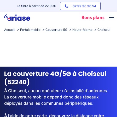
La fibre à partir de 22,99€
02 99 36 30 54
Bons plans
Accueil
Forfait mobile
Couverture 5G
Haute-Marne
Choiseul
Box internet
Forfaits mobile
Téléphones
Streaming
La couverture 4G/5G à Choiseul
(52240)
À Choiseul, aucun opérateur n'a installé d'antennes.
La couverture mobile dépend donc des réseaux
déployés dans les communes périphériques.
À l’aide de notre carte, découvrez la distance entre