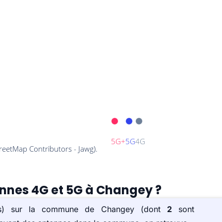
ennes 4G et 5G à Changey ?
ée(s) sur la commune de Changey (dont
2
sont