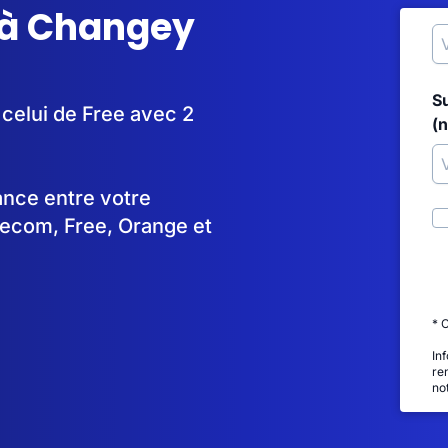
 à Changey
S
 celui de Free avec 2
(
tance entre votre
lecom, Free, Orange et
* 
In
re
no