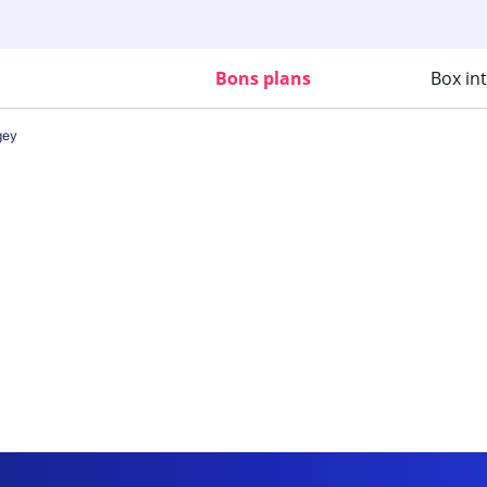
Bons plans
Box in
gey