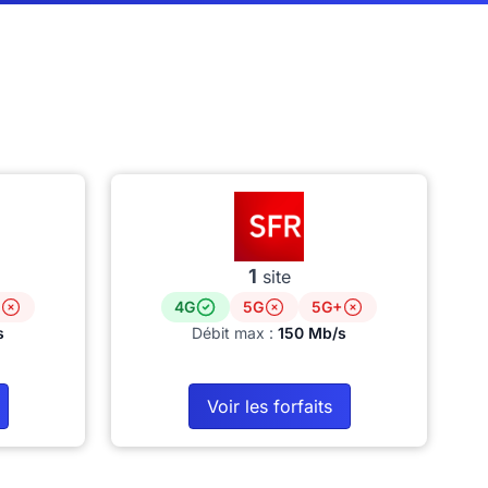
1
site
4G
5G
5G+
s
Débit max :
150 Mb/s
Voir les forfaits