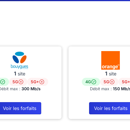
1
1
site
site
5G
5G+
4G
5G
5G+
Débit max :
300 Mb/s
Débit max :
150 Mb/
Voir les forfaits
Voir les forfaits