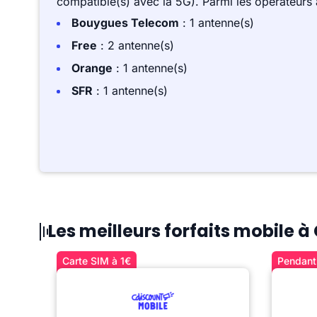
compatible(s) avec la 5G). Parmi les opérateurs
Bouygues Telecom
: 1 antenne(s)
Free
: 2 antenne(s)
Orange
: 1 antenne(s)
SFR
: 1 antenne(s)
Les meilleurs forfaits mobile 
Carte SIM à 1€
Pendant 