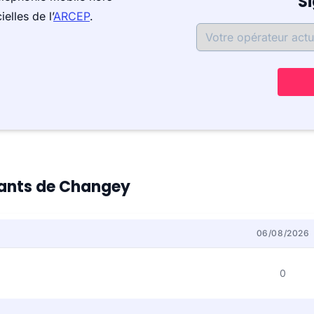
S
elles de l’
ARCEP
.
itants de Changey
06/08/2026
0