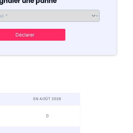
ignaler une panne
Déclarer
EN AOÛT 2026
0