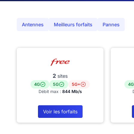
Antennes
Meilleurs forfaits
Pannes
2
sites
4G
5G
5G+
4G
Débit max :
844 Mb/s
Voir les forfaits