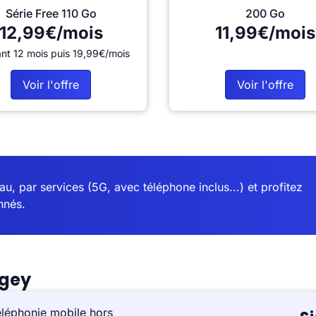
Série Free 110 Go
200 Go
12,99€/mois
11,99€/mois
nt 12 mois puis 19,99€/mois
Voir l'offre
Voir l'offre
u, par services (5G, avec téléphone inclus...) et profitez
nnés.
ngey
éléphonie mobile hors