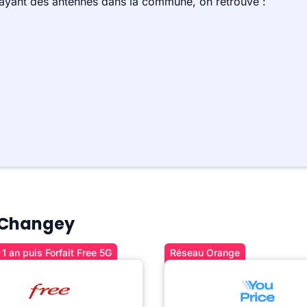
 ayant des antennes dans la commune, on retrouve :
à Changey
1 an puis Forfait Free 5G
Réseau Orange