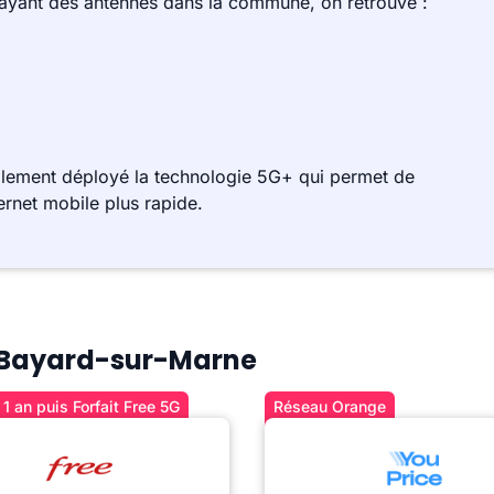
 ayant des antennes dans la commune, on retrouve :
alement déployé la technologie 5G+ qui permet de
ernet mobile plus rapide.
 à Bayard-sur-Marne
1 an puis Forfait Free 5G
Réseau Orange