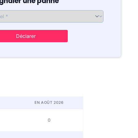
ignaler une panne
Déclarer
EN AOÛT 2026
0