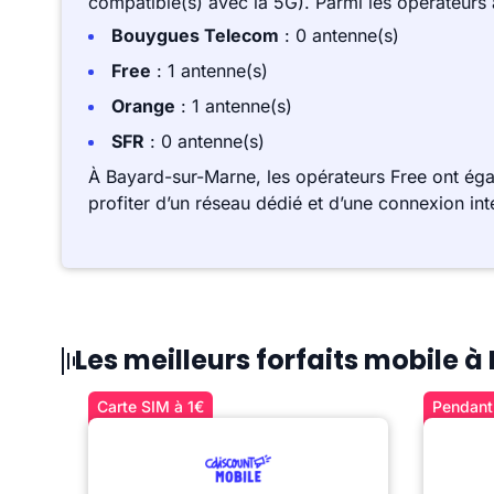
compatible(s) avec la 5G). Parmi les opérateurs
Bouygues Telecom
: 0 antenne(s)
Free
: 1 antenne(s)
Orange
: 1 antenne(s)
SFR
: 0 antenne(s)
À Bayard-sur-Marne, les opérateurs Free ont ég
profiter d’un réseau dédié et d’une connexion int
Les meilleurs forfaits mobile
Carte SIM à 1€
Pendant 