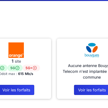
1
site
Aucune antenne Bouy
5G
5G+
Telecom n'est implantée 
Débit max :
615 Mb/s
commune
Voir les forfaits
Voir les forfaits