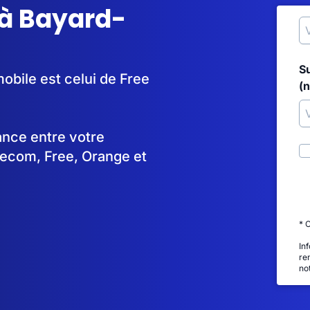
 à Bayard-
S
obile est celui de Free
(
tance entre votre
lecom, Free, Orange et
* 
In
re
no