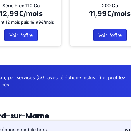
Série Free 110 Go
200 Go
12,99€/mois
11,99€/mois
nt 12 mois puis 19,99€/mois
Voir l'offre
Voir l'offre
u, par services (5G, avec téléphone inclus...) et profitez
nnés.
ard-sur-Marne
éléphonie mobile hors