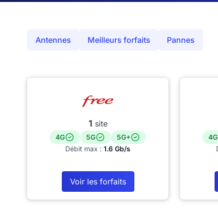
Antennes
Meilleurs forfaits
Pannes
1
site
4G
5G
5G+
4G
Débit max :
1.6 Gb/s
Voir les forfaits