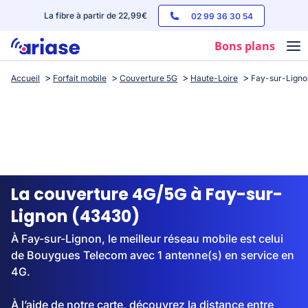
La fibre à partir de 22,99€
02 99 36 30 54
Bons plans
Accueil
Forfait mobile
Couverture 5G
Haute-Loire
Fay-sur-Ligno
Box internet
Forfaits mobile
Téléphones
Streaming
La couverture 4G/5G à Fay-sur-
Lignon (43430)
À Fay-sur-Lignon, le meilleur réseau mobile est celui
de Bouygues Telecom avec 1 antenne(s) en service en
4G.
À l’aide de notre carte, découvrez la distance entre