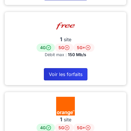
1
site
4G
5G
5G+
Débit max :
150 Mb/s
Voir les forfaits
1
site
4G
5G
5G+