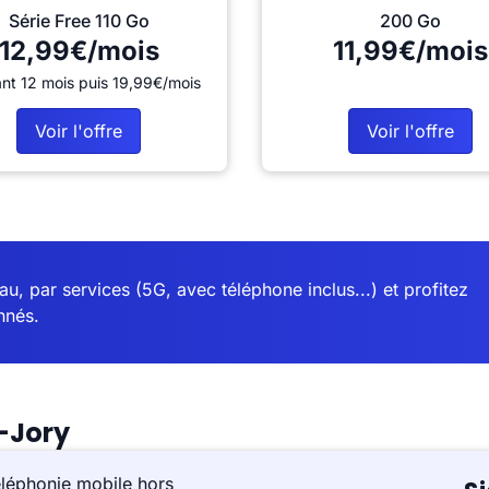
Série Free 110 Go
200 Go
12,99€/mois
11,99€/mois
nt 12 mois puis 19,99€/mois
Voir l'offre
Voir l'offre
u, par services (5G, avec téléphone inclus...) et profitez
nnés.
-Jory
éléphonie mobile hors