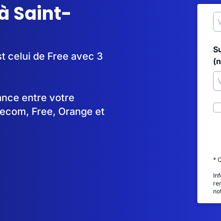
à Saint-
S
st celui de Free avec 3
(
tance entre votre
lecom, Free, Orange et
* 
In
re
no