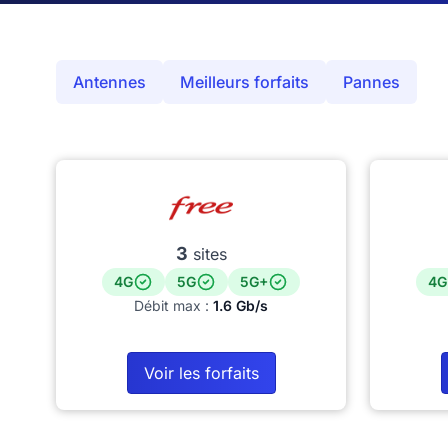
Antennes
Meilleurs forfaits
Pannes
3
sites
4G
5G
5G+
4G
Débit max :
1.6 Gb/s
Voir les forfaits