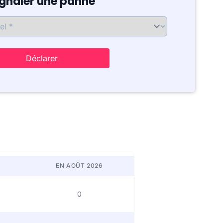
ignaler une panne
Déclarer
EN AOÛT 2026
0