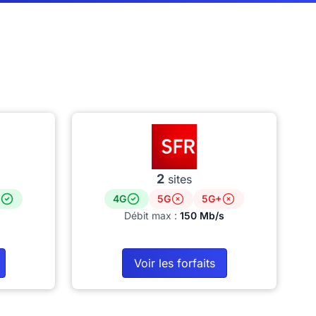
2
sites
4G
5G
5G+
Débit max :
150 Mb/s
Voir les forfaits