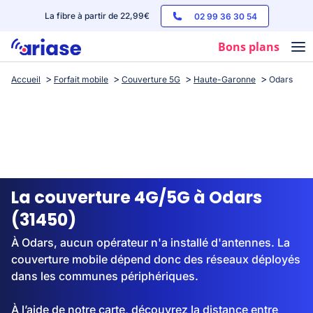
La fibre à partir de 22,99€
02 99 36 30 54
Bons plans
Accueil
Forfait mobile
Couverture 5G
Haute-Garonne
Odars
Box internet
Forfaits mobile
Téléphones
Streaming
La couverture 4G/5G à Odars
(31450)
À Odars, aucun opérateur n'a installé d'antennes. La
couverture mobile dépend donc des réseaux déployés
dans les communes périphériques.
À l’aide de notre carte, découvrez la distance entre