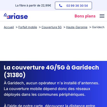
La fibre à partir de 22,99€
02 99 36 30 54
Bons plans
Accueil
Forfait mobile
Couverture 5G
Haute-Garonne
Garidech
Box internet
Forfaits mobile
Téléphones
Streaming
La couverture 4G/5G à Garidech
(31380)
À Garidech, aucun opérateur n'a installé d'antennes.
La couverture mobile dépend donc des réseaux
déployés dans les communes périphériques.
À l’aide de notre carte, découvrez la distance entre