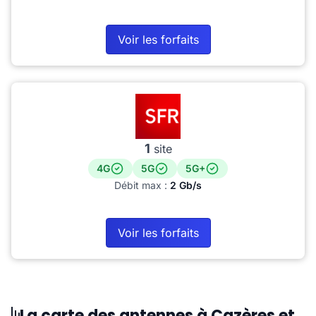
Voir les forfaits
1
site
4G
5G
5G+
Débit max :
2 Gb/s
Voir les forfaits
La carte des antennes à Cazères et