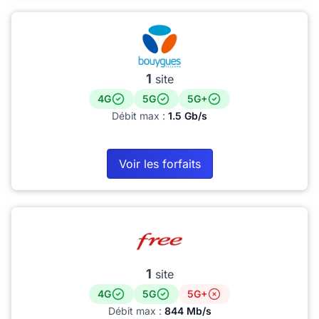
1
site
4G
5G
5G+
Débit max :
1.5 Gb/s
Voir les forfaits
1
site
4G
5G
5G+
Débit max :
844 Mb/s