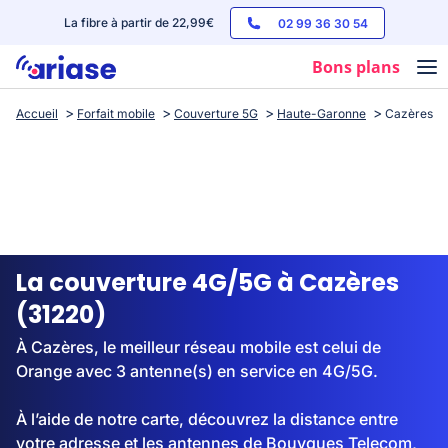
La fibre à partir de 22,99€
02 99 36 30 54
Bons plans
Accueil
Forfait mobile
Couverture 5G
Haute-Garonne
Cazères
Box internet
Forfaits mobile
Téléphones
Streaming
La couverture 4G/5G à Cazères
(31220)
À Cazères, le meilleur réseau mobile est celui de
Orange avec 3 antenne(s) en service en 4G/5G.
À l’aide de notre carte, découvrez la distance entre
votre adresse et les antennes de Bouygues Telecom,