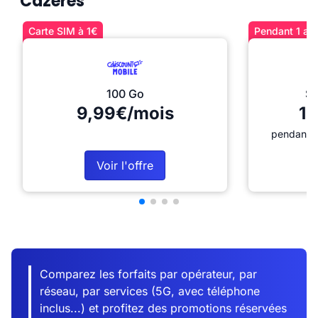
Cazères
Carte SIM à 1€
Pendant 1 an 
100 Go
Sé
9,99€/mois
12
pendant 1
Voir l'offre
Comparez les forfaits par opérateur, par
réseau, par services (5G, avec téléphone
inclus...) et profitez des promotions réservées