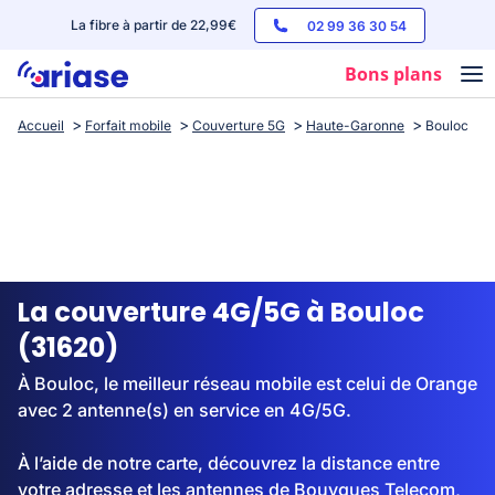
La fibre à partir de 22,99€
02 99 36 30 54
Bons plans
Accueil
Forfait mobile
Couverture 5G
Haute-Garonne
Bouloc
Box internet
Forfaits mobile
Téléphones
Streaming
La couverture 4G/5G à Bouloc
(31620)
À Bouloc, le meilleur réseau mobile est celui de Orange
avec 2 antenne(s) en service en 4G/5G.
À l’aide de notre carte, découvrez la distance entre
votre adresse et les antennes de Bouygues Telecom,