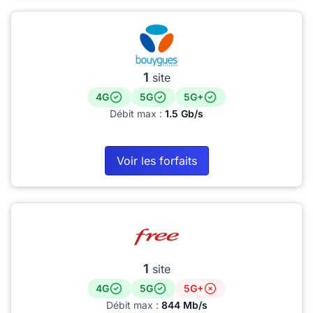
1
site
4G
5G
5G+
Débit max :
1.5 Gb/s
Voir les forfaits
1
site
4G
5G
5G+
Débit max :
844 Mb/s