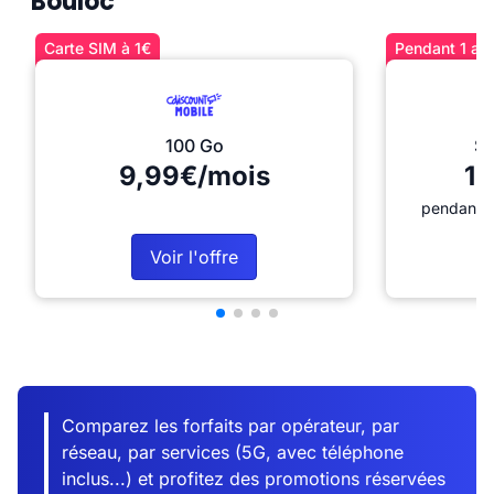
Bouloc
Carte SIM à 1€
Pendant 1 an 
100 Go
Sé
9,99€/mois
12
pendant 1
Voir l'offre
Comparez les forfaits par opérateur, par
réseau, par services (5G, avec téléphone
inclus...) et profitez des promotions réservées