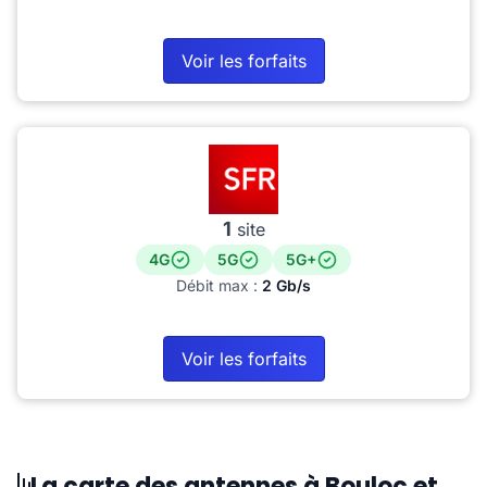
Voir les forfaits
1
site
4G
5G
5G+
Débit max :
2 Gb/s
Voir les forfaits
La carte des antennes à Bouloc et