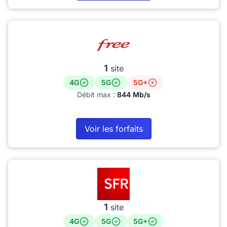
1
site
4G
5G
5G+
Débit max :
844 Mb/s
Voir les forfaits
1
site
4G
5G
5G+