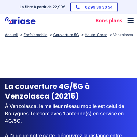
La fibre à partir de 22,99€
02 99 36 30 54
Bons plans
Accueil
Forfait mobile
Couverture 5G
Haute-Corse
Venzolasca
Box internet
Forfaits mobile
Téléphones
Streaming
La couverture 4G/5G à
Venzolasca (20215)
À Venzolasca, le meilleur réseau mobile est celui de
Bouygues Telecom avec 1 antenne(s) en service en
4G/5G.
À l’aide de notre carte, découvrez la distance entre