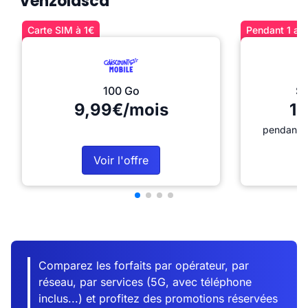
Venzolasca
Carte SIM à 1€
Pendant 1 an 
100 Go
Sé
9,99€/mois
12
pendant 1
Voir l'offre
Comparez les forfaits par opérateur, par
réseau, par services (5G, avec téléphone
inclus...) et profitez des promotions réservées