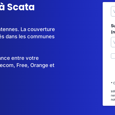
à Scata
S
antennes. La couverture
(
yés dans les communes
tance entre votre
lecom, Free, Orange et
* 
In
re
no