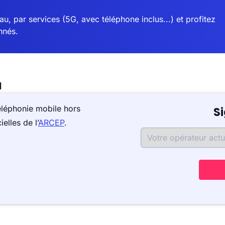
u, par services (5G, avec téléphone inclus...) et profitez
nnés.
a
éléphonie mobile hors
S
elles de l’
ARCEP
.