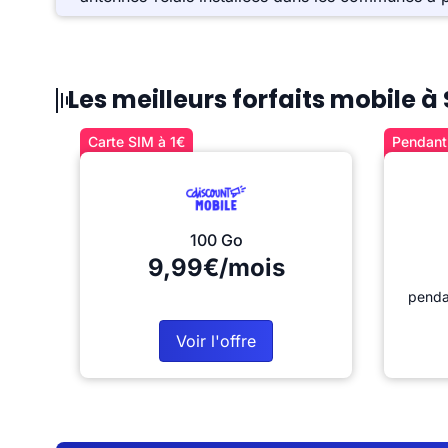
Les meilleurs forfaits mobile à
Carte SIM à 1€
Pendant 
100 Go
9,99€/mois
penda
Voir l'offre