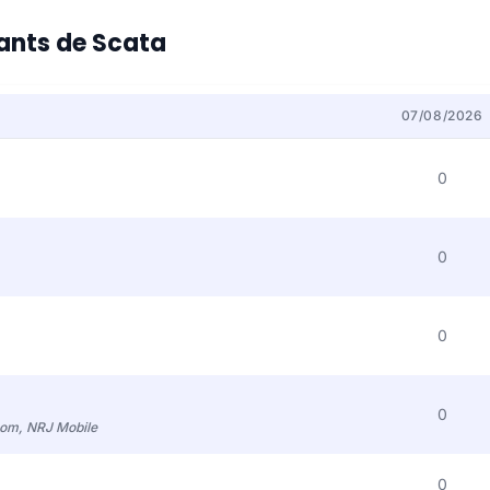
tants de Scata
07/08/2026
0
0
0
0
com, NRJ Mobile
0