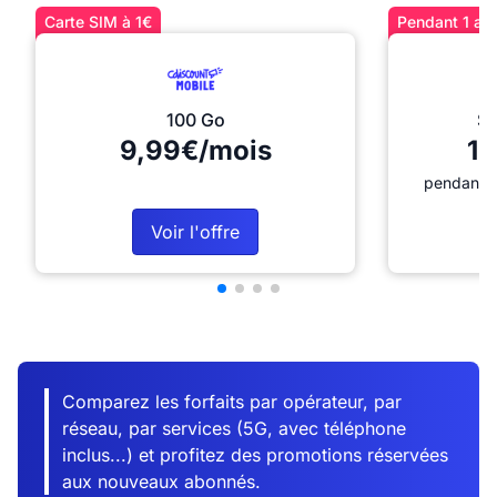
Carte SIM à 1€
Pendant 1 an 
100 Go
Sé
9,99€/mois
12
pendant 1
Voir l'offre
Comparez les forfaits par opérateur, par
réseau, par services (5G, avec téléphone
inclus...) et profitez des promotions réservées
aux nouveaux abonnés.