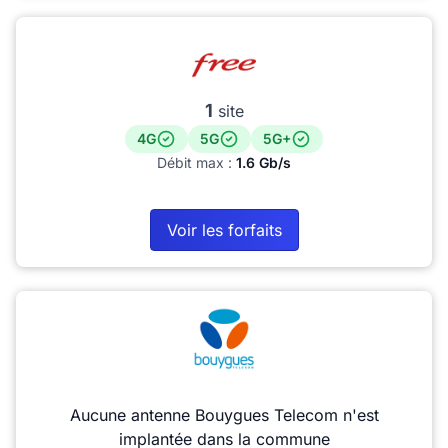
1
site
4G
5G
5G+
Débit max :
1.6 Gb/s
Voir les forfaits
Aucune antenne Bouygues Telecom n'est
implantée dans la commune