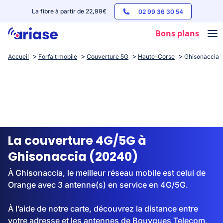
La fibre à partir de 22,99€
02 99 36 30 54
Bons plans
Accueil
Forfait mobile
Couverture 5G
Haute-Corse
Ghisonaccia
Box internet
Forfaits mobile
Téléphones
Streaming
La couverture 4G/5G à
Ghisonaccia (20240)
À Ghisonaccia, le meilleur réseau mobile est celui de
Orange avec 3 antenne(s) en service en 4G/5G.
À l’aide de notre carte, découvrez la distance entre
votre adresse et les antennes de Bouygues Telecom,