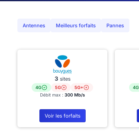
Antennes
Meilleurs forfaits
Pannes
3
sites
4G
5G
5G+
4G
Débit max :
300 Mb/s
Voir les forfaits