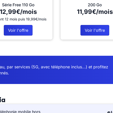
Série Free 110 Go
200 Go
12,99€/mois
11,99€/mois
nt 12 mois puis 19,99€/mois
Voir l'offre
Voir l'offre
u, par services (5G, avec téléphone inclus...) et profitez
nnés.
ia
éléphonie mobile hors