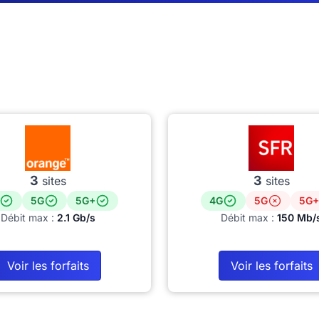
3
3
sites
sites
5G
5G+
4G
5G
5G+
Débit max :
2.1 Gb/s
Débit max :
150 Mb/
Voir les forfaits
Voir les forfaits