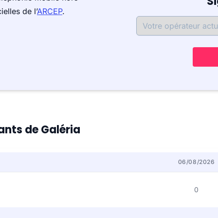
S
elles de l’
ARCEP
.
tants de Galéria
06/08/2026
0