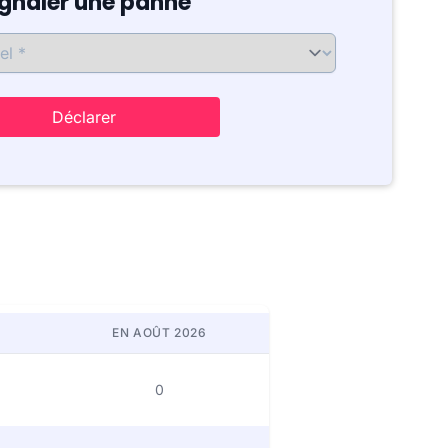
ignaler une panne
Déclarer
EN AOÛT 2026
0