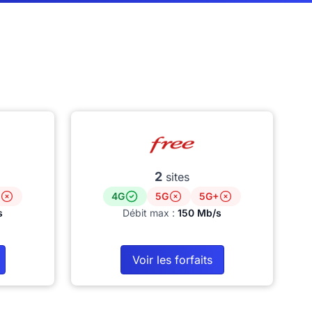
2
sites
4G
5G
5G+
s
Débit max :
150 Mb/s
Voir les forfaits