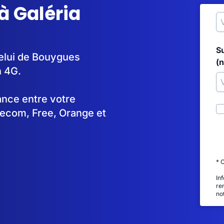
à Galéria
S
celui de Bouygues
(
n 4G.
tance entre votre
lecom, Free, Orange et
* 
In
re
no