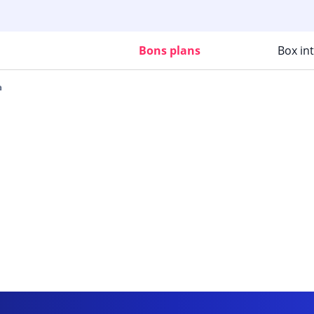
Bons plans
Box in
a