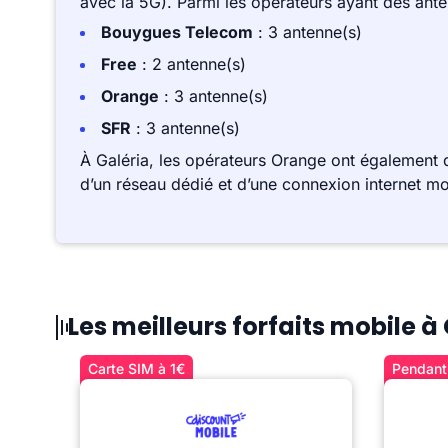
avec la 5G). Parmi les opérateurs ayant des ant
Bouygues Telecom
: 3 antenne(s)
Free
: 2 antenne(s)
Orange
: 3 antenne(s)
SFR
: 3 antenne(s)
À Galéria, les opérateurs Orange ont également 
d’un réseau dédié et d’une connexion internet mo
Les meilleurs forfaits mobile à
Carte SIM à 1€
Pendant 