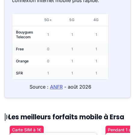
connexion internet mobile plus rapide.
5G+
5G
4G
Bouygues
1
1
1
Telecom
Free
0
1
1
Orange
0
1
1
SFR
1
1
1
Source :
ANFR
- août 2026
Les meilleurs forfaits mobile à Ersa
Carte SIM à 1€
Pendant 1 an 