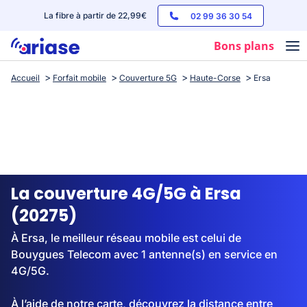
La fibre à partir de 22,99€
02 99 36 30 54
Bons plans
Accueil
Forfait mobile
Couverture 5G
Haute-Corse
Ersa
Box internet
Forfaits mobile
Téléphones
Streaming
La couverture 4G/5G à Ersa
(20275)
À Ersa, le meilleur réseau mobile est celui de
Bouygues Telecom avec 1 antenne(s) en service en
4G/5G.
À l’aide de notre carte, découvrez la distance entre