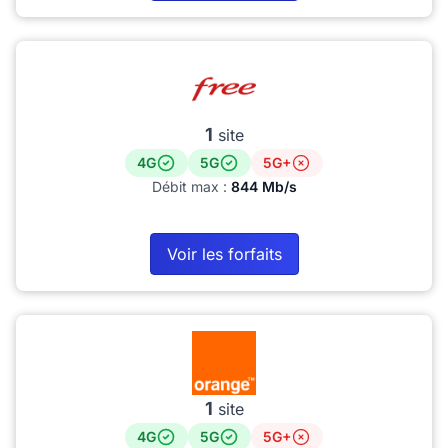
1
site
4G
5G
5G+
Débit max :
844 Mb/s
Voir les forfaits
1
site
4G
5G
5G+