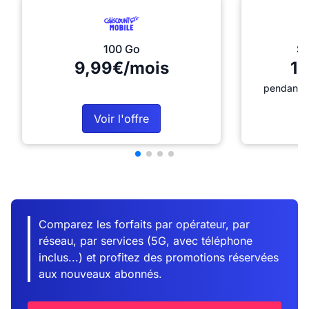
100 Go
Sé
9,99€/mois
12
pendant 1
Voir l'offre
Comparez les forfaits par opérateur, par
réseau, par services (5G, avec téléphone
inclus...) et profitez des promotions réservées
aux nouveaux abonnés.