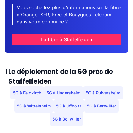
Vous souhaitez plus d'informations sur la fibre
d'Orange, SFR, Free et Bouygues Telecom
dans votre commune ?
La fibre à Staffelfelden
Le déploiement de la 5G près de
Staffelfelden
5G à Feldkirch
5G à Ungersheim
5G à Pulversheim
5G à Wittelsheim
5G à Uffholtz
5G à Berrwiller
5G à Bollwiller