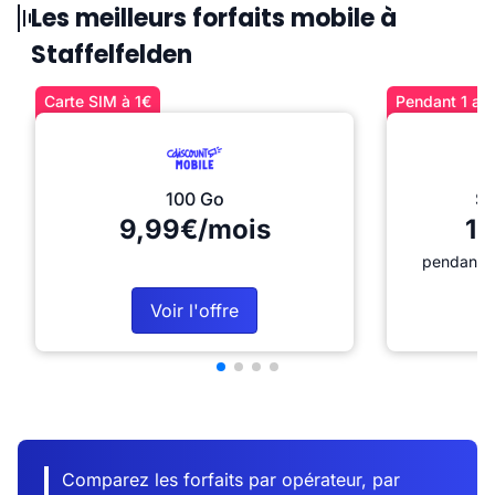
Les meilleurs forfaits mobile à
Staffelfelden
Carte SIM à 1€
Pendant 1 an 
100 Go
Sé
9,99€/mois
12
pendant 1
Voir l'offre
Comparez les forfaits par opérateur, par