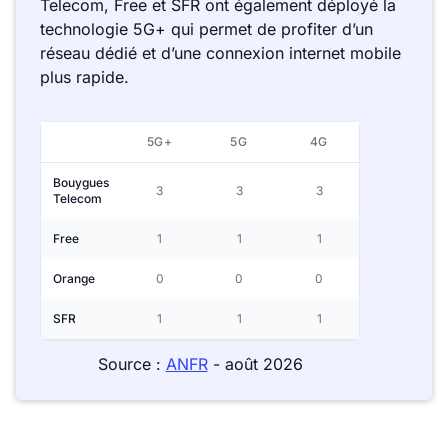
Telecom, Free et SFR ont également déployé la
technologie 5G+ qui permet de profiter d’un
réseau dédié et d’une connexion internet mobile
plus rapide.
5G+
5G
4G
Bouygues
3
3
3
Telecom
Free
1
1
1
Orange
0
0
0
SFR
1
1
1
Source :
ANFR
- août 2026