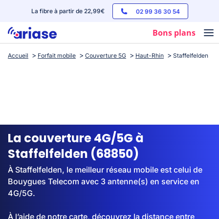
La fibre à partir de 22,99€
02 99 36 30 54
Bons plans
Accueil
Forfait mobile
Couverture 5G
Haut-Rhin
Staffelfelden
Box internet
Forfaits mobile
Téléphones
Streaming
La couverture 4G/5G à
Staffelfelden (68850)
À Staffelfelden, le meilleur réseau mobile est celui de
Bouygues Telecom avec 3 antenne(s) en service en
4G/5G.
À l’aide de notre carte, découvrez la distance entre