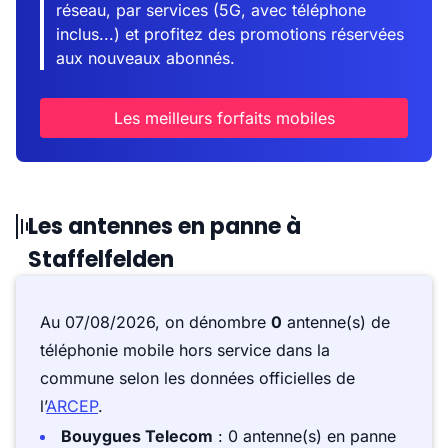
réseau, par services (5G, avec téléphone
inclus...) et profitez des promotions réservées
aux nouveaux abonnés.
Les meilleurs forfaits mobiles
Les antennes en panne à
Staffelfelden
Au 07/08/2026, on dénombre
0
antenne(s) de
téléphonie mobile hors service dans la
commune selon les données officielles de
l’
ARCEP
.
Bouygues Telecom
: 0 antenne(s) en panne