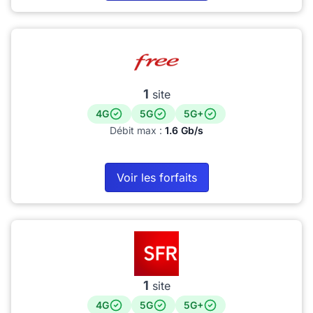
1
site
4G
5G
5G+
Débit max :
1.6 Gb/s
Voir les forfaits
1
site
4G
5G
5G+