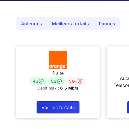
Antennes
Meilleurs forfaits
Pannes
1
site
Auc
4G
5G
5G+
Teleco
Débit max :
615 Mb/s
Voir les forfaits