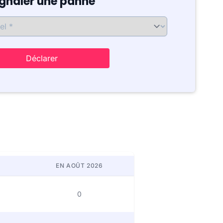
ignaler une panne
Déclarer
EN AOÛT 2026
0