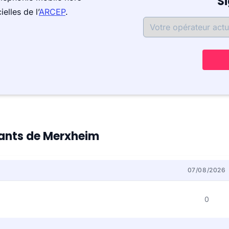
S
elles de l’
ARCEP
.
itants de Merxheim
07/08/2026
0