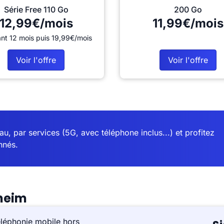
Série Free 110 Go
200 Go
12,99€/mois
11,99€/mois
nt 12 mois puis 19,99€/mois
Voir l'offre
Voir l'offre
u, par services (5G, avec téléphone inclus...) et profitez
nnés.
heim
éléphonie mobile hors