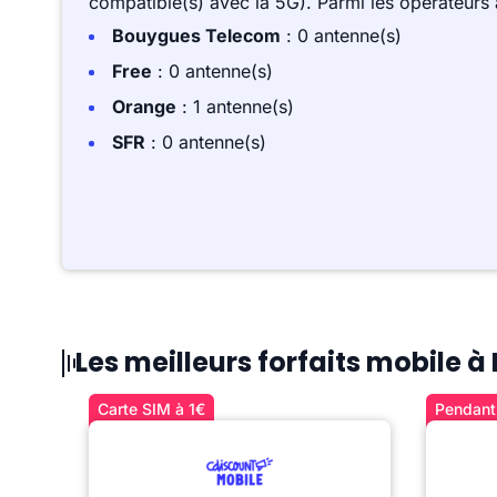
compatible(s) avec la 5G). Parmi les opérateurs
Bouygues Telecom
: 0 antenne(s)
Free
: 0 antenne(s)
Orange
: 1 antenne(s)
SFR
: 0 antenne(s)
Les meilleurs forfaits mobile 
Carte SIM à 1€
Pendant 