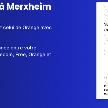
 à Merxheim
S
t celui de Orange avec
(
tance entre votre
lecom, Free, Orange et
* 
In
re
no