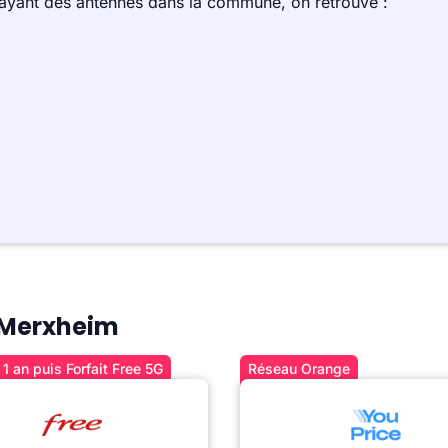
 ayant des antennes dans la commune, on retrouve :
à Merxheim
1 an puis Forfait Free 5G
Réseau Orange