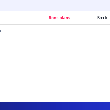
Bons plans
Box in
m