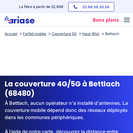
La fibre à partir de 22,99€
02 99 36 30 54
Bons plans
Accueil
Forfait mobile
Couverture 5G
Haut-Rhin
Bettlach
Box internet
Forfaits mobile
Téléphones
Streaming
La couverture 4G/5G à Bettlach
(68480)
À Bettlach, aucun opérateur n'a installé d'antennes. La
couverture mobile dépend donc des réseaux déployés
dans les communes périphériques.
À l’aide de notre carte, découvrez la distance entre