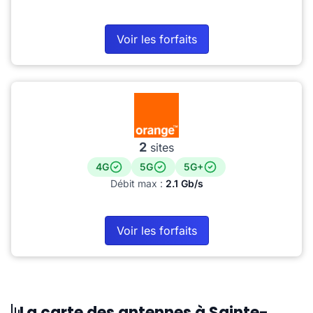
Voir les forfaits
2
sites
4G
5G
5G+
Débit max :
2.1 Gb/s
Voir les forfaits
La carte des antennes à Sainte-