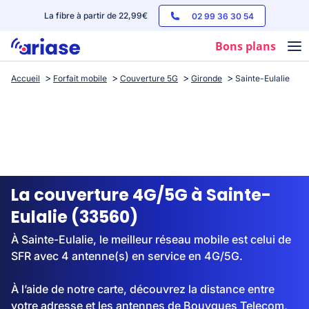
La fibre à partir de 22,99€
02 99 36 30 54
Bons plans
Accueil
Forfait mobile
Couverture 5G
Gironde
Sainte-Eulalie
Box internet
Forfaits mobile
Téléphones
Streaming
La couverture 4G/5G à Sainte-
Eulalie (33560)
À Sainte-Eulalie, le meilleur réseau mobile est celui de
SFR avec 4 antenne(s) en service en 4G/5G.
À l’aide de notre carte, découvrez la distance entre
votre adresse et les antennes de Bouygues Telecom,