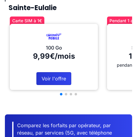
Sainte-Eulalie
Carte SIM à 1€
Pendant 1 an 
100 Go
Sé
9,99€/mois
12
pendant 1
Voir l'offre
Comparez les forfaits par opérateur, par
réseau, par services (5G, avec téléphone