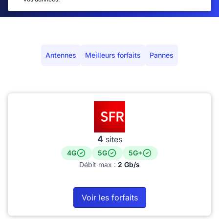
Antennes
Meilleurs forfaits
Pannes
4
sites
4G
5G
5G+
Débit max :
2 Gb/s
Voir les forfaits