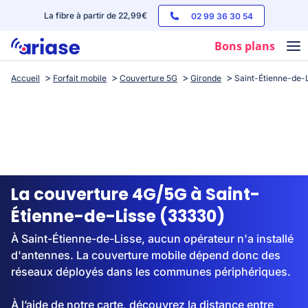
La fibre à partir de 22,99€
02 99 36 30 54
Bons plans
Accueil
Forfait mobile
Couverture 5G
Gironde
Saint-Étienne-de-
Box internet
Forfaits mobile
Téléphones
Streaming
La couverture 4G/5G à Saint-
Étienne-de-Lisse (33330)
À Saint-Étienne-de-Lisse, aucun opérateur n'a installé
d'antennes. La couverture mobile dépend donc des
réseaux déployés dans les communes périphériques.
À l’aide de notre carte, découvrez la distance entre