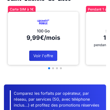
Carte SIM à 1€
Pendant 1 an 
100 Go
Sé
9,99€/mois
12
pendant 1
Voir l'offre
Comparez les forfaits par opérateur, par
réseau, par services (5G, avec téléphone
inclus...) et profitez des promotions réservées