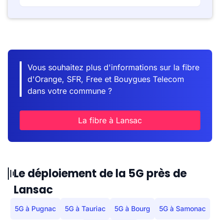
Vous souhaitez plus d'informations sur la fibre
d'Orange, SFR, Free et Bouygues Telecom
dans votre commune ?
La fibre à Lansac
Le déploiement de la 5G près de
Lansac
5G à Pugnac
5G à Tauriac
5G à Bourg
5G à Samonac