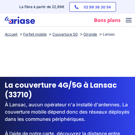
La fibre à partir de 22,99€
02 99 36 30 54
Bons plans
Accueil
Forfait mobile
Couverture 5G
Gironde
Lansac
Box internet
Forfaits mobile
Téléphones
Streaming
La couverture 4G/5G à Lansac
(33710)
À Lansac, aucun opérateur n'a installé d'antennes. La
couverture mobile dépend donc des réseaux déployés
dans les communes périphériques.
À l’aide de notre carte, découvrez la distance entre