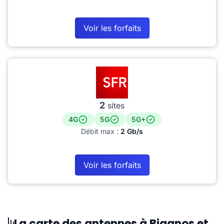
Voir les forfaits
2
sites
4G
5G
5G+
Débit max :
2 Gb/s
Voir les forfaits
La carte des antennes à Biganos et