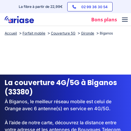
La fibre à partir de 22,99€
02 99 36 30 54
Bons plans
Accueil
Forfait mobile
Couverture 5G
Gironde
Biganos
Box internet
Forfaits mobile
Téléphones
Streaming
La couverture 4G/5G à Biganos
(33380)
À Biganos, le meilleur réseau mobile est celui de
Orange avec 6 antenne(s) en service en 4G/5G.
À l’aide de notre carte, découvrez la distance entre
votre adresse et les antennes de Bouygues Telecom,