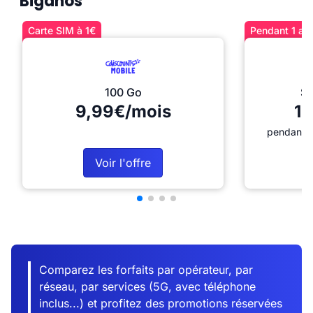
Biganos
Carte SIM à 1€
Pendant 1 an 
100 Go
Sé
9,99€/mois
12
pendant 1
Voir l'offre
Comparez les forfaits par opérateur, par
réseau, par services (5G, avec téléphone
inclus...) et profitez des promotions réservées