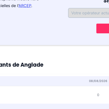
S
elles de l’
ARCEP
.
tants de Anglade
08/08/2026
0