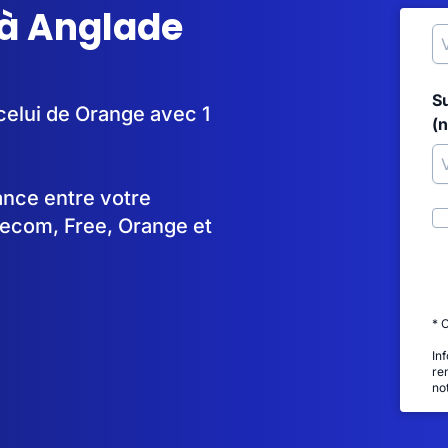
 à Anglade
S
celui de Orange avec 1
(
tance entre votre
lecom, Free, Orange et
* 
In
re
no