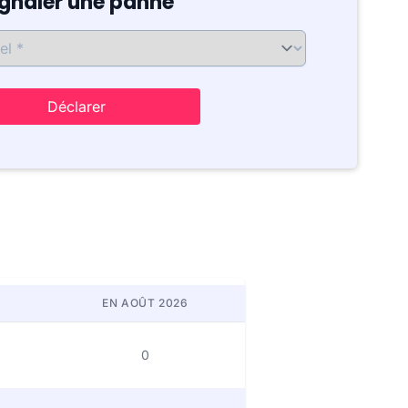
ignaler une panne
Déclarer
EN AOÛT 2026
0