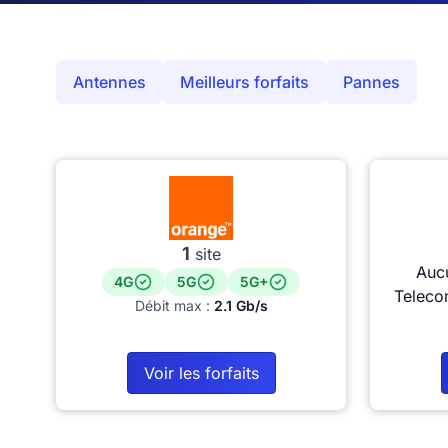
Antennes
Meilleurs forfaits
Pannes
1
site
Auc
4G
5G
5G+
Teleco
Débit max :
2.1 Gb/s
Voir les forfaits