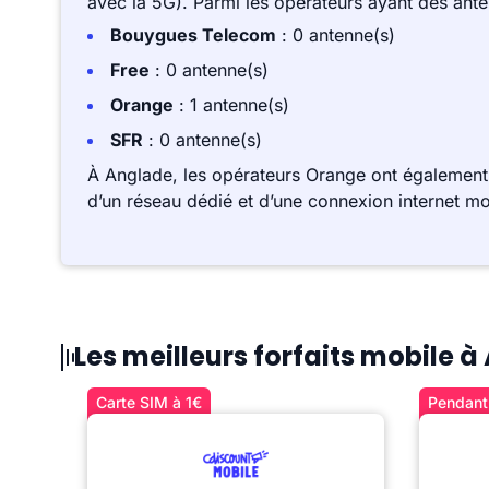
avec la 5G). Parmi les opérateurs ayant des ant
Bouygues Telecom
: 0 antenne(s)
Free
: 0 antenne(s)
Orange
: 1 antenne(s)
SFR
: 0 antenne(s)
À Anglade, les opérateurs Orange ont également
d’un réseau dédié et d’une connexion internet mo
Les meilleurs forfaits mobile 
Carte SIM à 1€
Pendant 