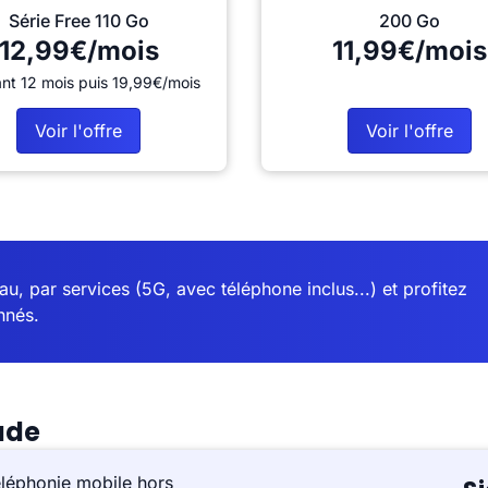
Série Free 110 Go
200 Go
12,99€/mois
11,99€/mois
nt 12 mois puis 19,99€/mois
Voir l'offre
Voir l'offre
u, par services (5G, avec téléphone inclus...) et profitez
nnés.
ade
éléphonie mobile hors