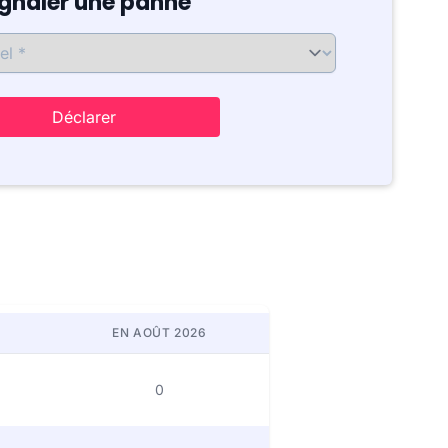
ignaler une panne
Déclarer
EN AOÛT 2026
0