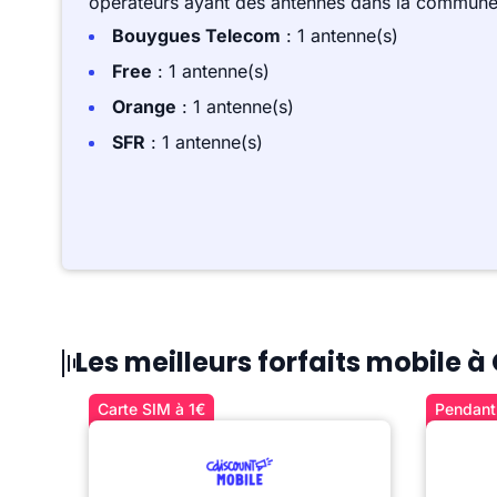
opérateurs ayant des antennes dans la commune,
Bouygues Telecom
: 1 antenne(s)
Free
: 1 antenne(s)
Orange
: 1 antenne(s)
SFR
: 1 antenne(s)
Les meilleurs forfaits mobile 
Carte SIM à 1€
Pendant 