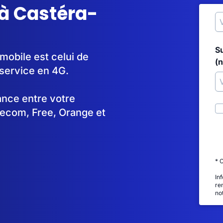
à Castéra-
S
mobile est celui de
(
service en 4G.
tance entre votre
lecom, Free, Orange et
* 
In
re
no