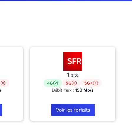
1
site
4G
5G
5G+
s
Débit max :
150 Mb/s
Voir les forfaits