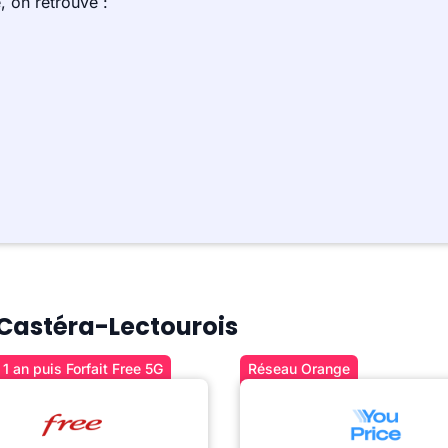
 on retrouve :
à Castéra-Lectourois
1 an puis Forfait Free 5G
Réseau Orange