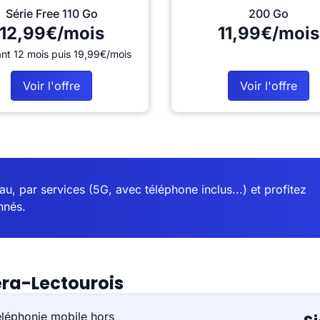
Série Free 110 Go
200 Go
12,99€/mois
11,99€/mois
nt 12 mois puis 19,99€/mois
Voir l'offre
Voir l'offre
u, par services (5G, avec téléphone inclus...) et profitez
nnés.
éra-Lectourois
éléphonie mobile hors