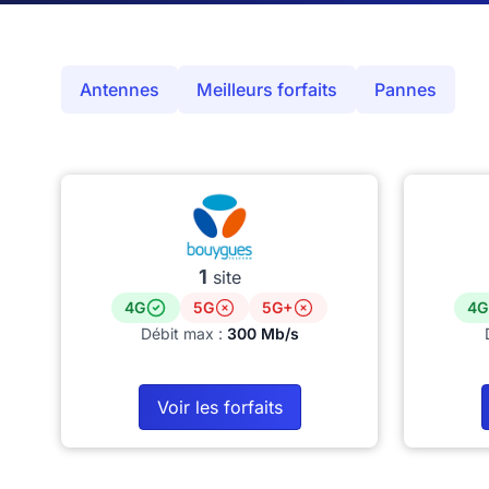
Antennes
Meilleurs forfaits
Pannes
1
site
4G
5G
5G+
4G
Débit max :
300 Mb/s
Voir les forfaits