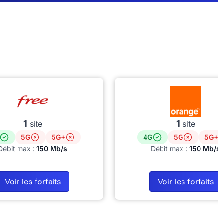
1
1
site
site
5G
5G+
4G
5G
5G+
Débit max :
150 Mb/s
Débit max :
150 Mb/
Voir les forfaits
Voir les forfaits