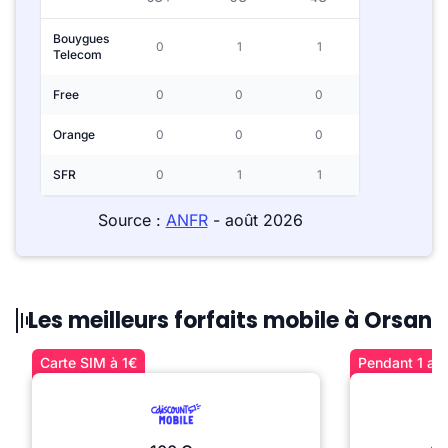
Bouygues
0
1
1
Telecom
Free
0
0
0
Orange
0
0
0
SFR
0
1
1
Source :
ANFR
- août 2026
Les meilleurs forfaits mobile à Orsan
Carte SIM à 1€
Pendant 1 an 