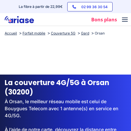
La fibre à partir de 22,99€
02 99 36 30 54
Bons plans
Accueil
Forfait mobile
Couverture 5G
Gard
Orsan
Box internet
Forfaits mobile
Téléphones
Streaming
La couverture 4G/5G à Orsan
(30200)
À Orsan, le meilleur réseau mobile est celui de
Bouygues Telecom avec 1 antenne(s) en service en
4G/5G.
À l’aide de notre carte, découvrez la distance entre