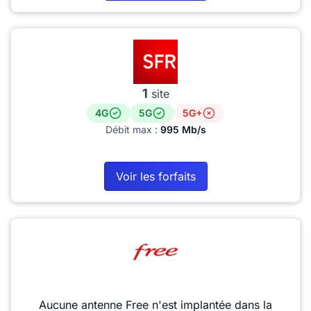
1
site
4G
5G
5G+
Débit max :
995 Mb/s
Voir les forfaits
Aucune antenne Free n'est implantée dans la