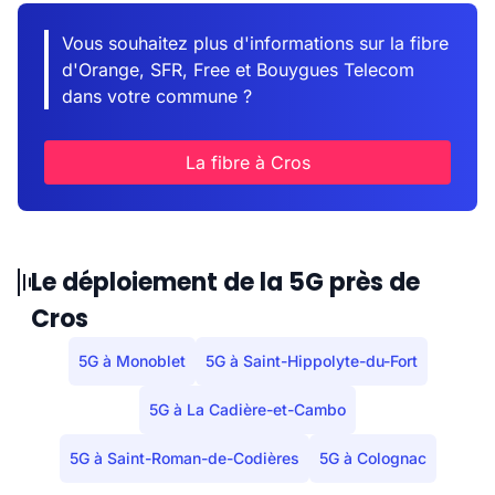
Vous souhaitez plus d'informations sur la fibre
d'Orange, SFR, Free et Bouygues Telecom
dans votre commune ?
La fibre à Cros
Le déploiement de la 5G près de
Cros
5G à Monoblet
5G à Saint-Hippolyte-du-Fort
5G à La Cadière-et-Cambo
5G à Saint-Roman-de-Codières
5G à Colognac