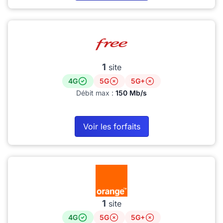
1
site
4G
5G
5G+
Débit max :
150 Mb/s
Voir les forfaits
1
site
4G
5G
5G+