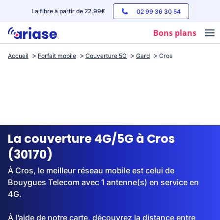
La fibre à partir de 22,99€
02 99 36 30 54
Bons plans
Accueil
Forfait mobile
Couverture 5G
Gard
Cros
Box internet
Forfaits mobile
Téléphones
Streaming
La couverture 4G/5G à Cros
(30170)
À Cros, le meilleur réseau mobile est celui de
Bouygues Telecom avec 1 antenne(s) en service en
4G.
À l’aide de notre carte, découvrez la distance entre