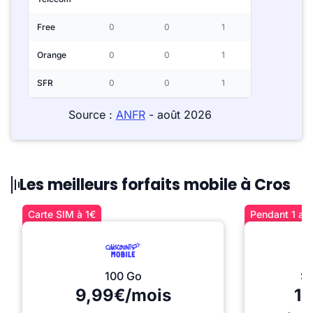
Free
0
0
1
Orange
0
0
1
SFR
0
0
1
Source :
ANFR
- août 2026
Les meilleurs forfaits mobile à Cros
Carte SIM à 1€
Pendant 1 an 
100 Go
Sé
9,99€/mois
12