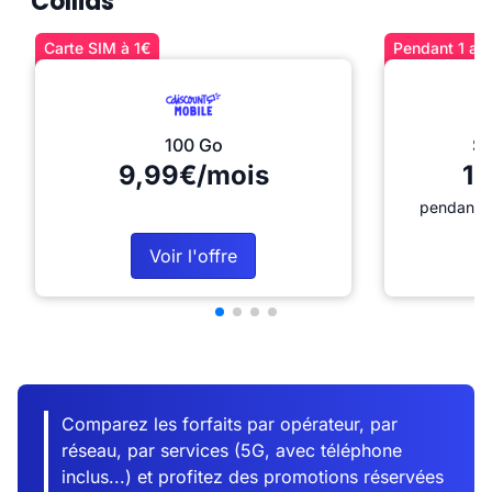
Collias
Carte SIM à 1€
Pendant 1 an 
100 Go
Sé
9,99€/mois
12
pendant 1
Voir l'offre
Comparez les forfaits par opérateur, par
réseau, par services (5G, avec téléphone
inclus...) et profitez des promotions réservées