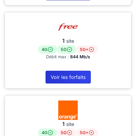
1
site
4G
5G
5G+
Débit max :
844 Mb/s
Voir les forfaits
1
site
4G
5G
5G+