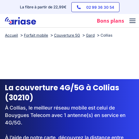
La fibre à partir de 22,99€
02 99 36 30 54
Bons plans
Accueil
Forfait mobile
Couverture 5G
Gard
Collias
Box internet
Forfaits mobile
Téléphones
Streaming
La couverture 4G/5G à Collias
(30210)
À Collias, le meilleur réseau mobile est celui de
Bouygues Telecom avec 1 antenne(s) en service en
4G/5G.
À l’aide de notre carte, découvrez la distance entre