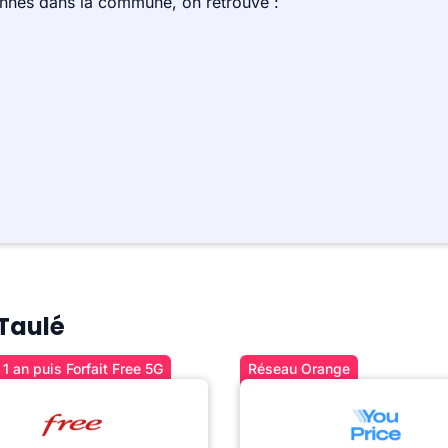
ennes dans la commune, on retrouve :
 Taulé
1 an puis Forfait Free 5G
Réseau Orange