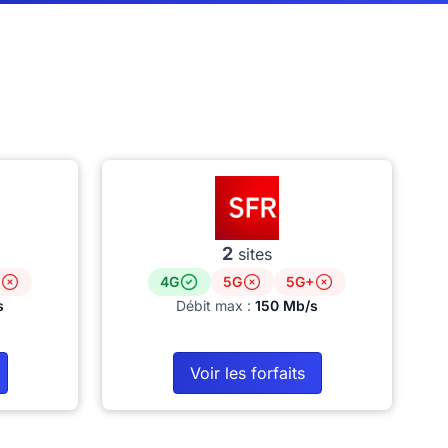
2
sites
4G
5G
5G+
s
Débit max :
150 Mb/s
Voir les forfaits