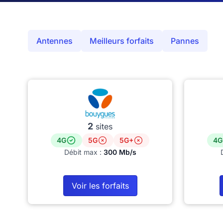
Antennes
Meilleurs forfaits
Pannes
2
sites
4G
5G
5G+
4G
Débit max :
300 Mb/s
Voir les forfaits