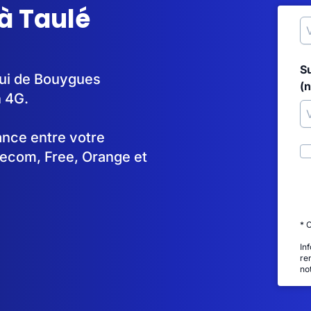
à Taulé
S
elui de Bouygues
(
n 4G.
tance entre votre
lecom, Free, Orange et
* 
In
re
no