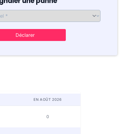
ignaler une panne
Déclarer
EN AOÛT 2026
0