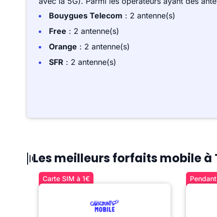
avec la 5G). Parmi les opérateurs ayant des ant
Bouygues Telecom
: 2 antenne(s)
Free
: 2 antenne(s)
Orange
: 2 antenne(s)
SFR
: 2 antenne(s)
Les meilleurs forfaits mobile à
Carte SIM à 1€
Pendant 