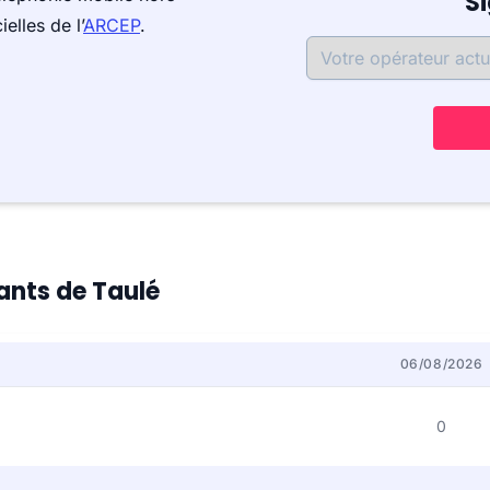
S
elles de l’
ARCEP
.
tants de Taulé
06/08/2026
0