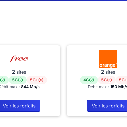
2
2
sites
sites
5G
5G+
4G
5G
5G+
Débit max :
844 Mb/s
Débit max :
150 Mb/
Voir les forfaits
Voir les forfaits