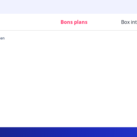
Bons plans
Box in
ien