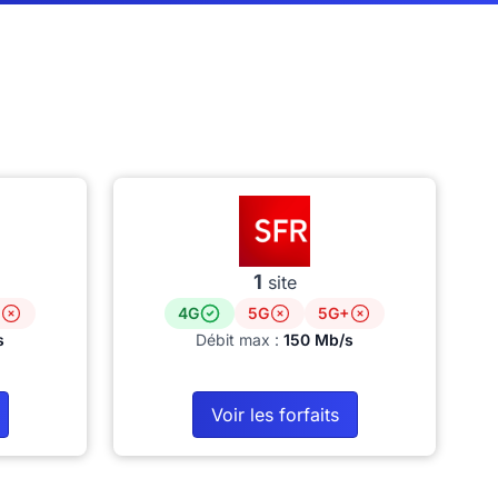
1
site
4G
5G
5G+
s
Débit max :
150 Mb/s
Voir les forfaits