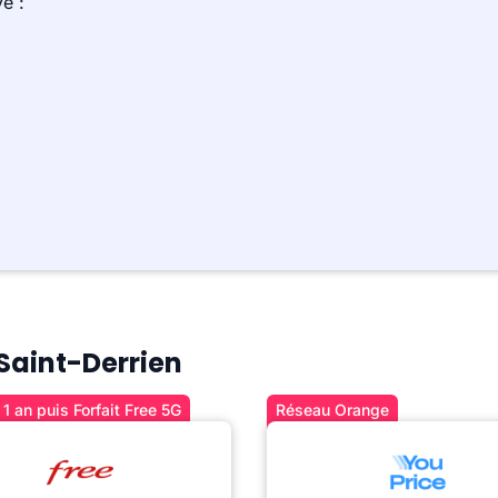
e :
 Saint-Derrien
1 an puis Forfait Free 5G
Réseau Orange