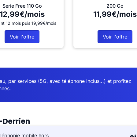
Série Free 110 Go
200 Go
12,99€/mois
11,99€/mois
nt 12 mois puis 19,99€/mois
Voir l'offre
Voir l'offre
u, par services (5G, avec téléphone inclus...) et profitez
nnés.
-Derrien
éléphonie mobile hors