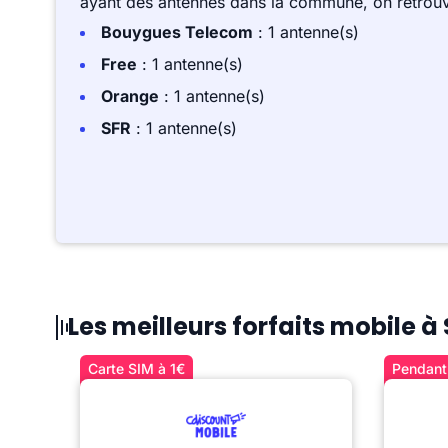
ayant des antennes dans la commune, on retrouv
Bouygues Telecom
: 1 antenne(s)
Free
: 1 antenne(s)
Orange
: 1 antenne(s)
SFR
: 1 antenne(s)
Les meilleurs forfaits mobile à
Carte SIM à 1€
Pendant 