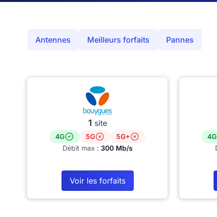
Antennes
Meilleurs forfaits
Pannes
1
site
4G
5G
5G+
4G
Débit max :
300 Mb/s
Voir les forfaits