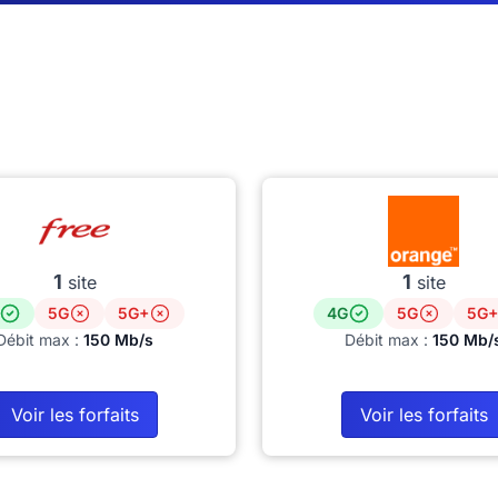
1
1
site
site
5G
5G+
4G
5G
5G+
Débit max :
150 Mb/s
Débit max :
150 Mb/
Voir les forfaits
Voir les forfaits