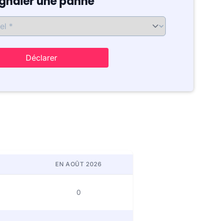
ignaler une panne
Déclarer
EN AOÛT 2026
0