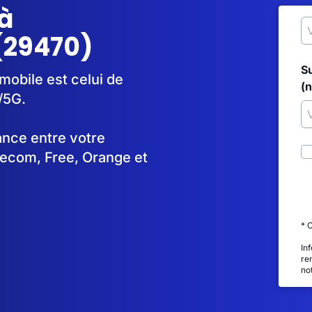
à
(29470)
S
mobile est celui de
(
/5G.
tance entre votre
lecom, Free, Orange et
* 
In
re
no