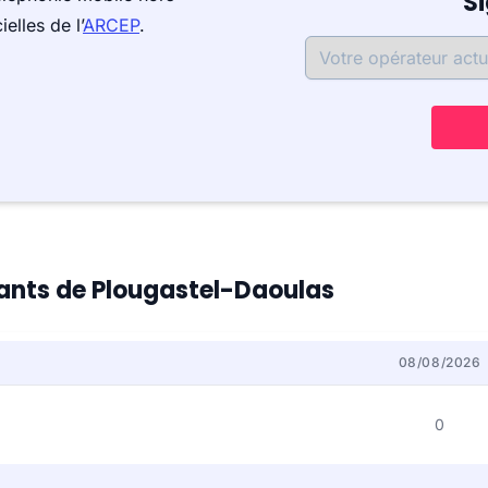
S
elles de l’
ARCEP
.
itants de Plougastel-Daoulas
08/08/2026
0