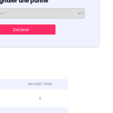
ignaler une panne
Déclarer
EN AOÛT 2026
0