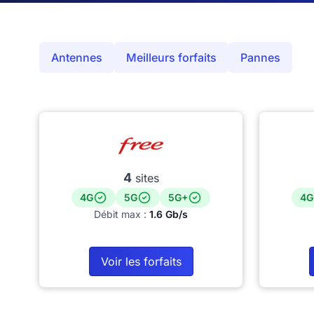
Antennes
Meilleurs forfaits
Pannes
4
sites
4G
5G
5G+
4G
Débit max :
1.6 Gb/s
Voir les forfaits