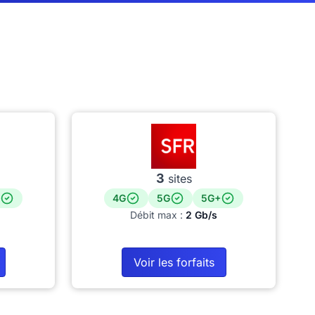
3
sites
4G
5G
5G+
Débit max :
2 Gb/s
Voir les forfaits