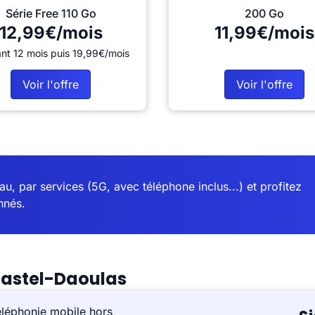
Série Free 110 Go
200 Go
12,99€/mois
11,99€/mois
nt 12 mois puis 19,99€/mois
Voir l'offre
Voir l'offre
u, par services (5G, avec téléphone inclus...) et profitez
nnés.
gastel-Daoulas
éléphonie mobile hors