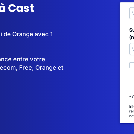
à Cast
S
ui de Orange avec 1
(
tance entre votre
lecom, Free, Orange et
* 
In
re
no