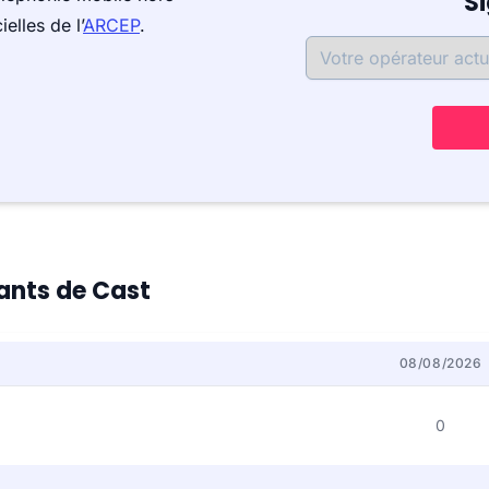
S
elles de l’
ARCEP
.
tants de Cast
08/08/2026
0