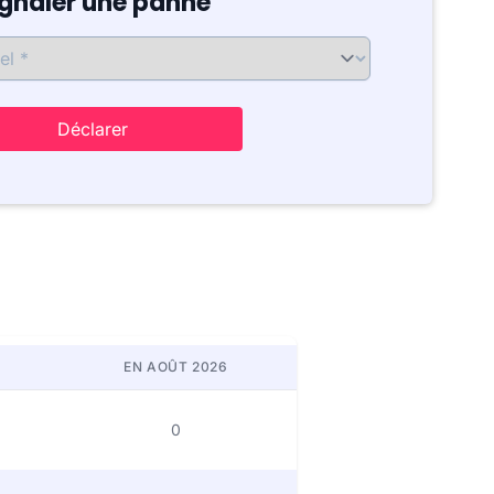
ignaler une panne
Déclarer
EN AOÛT 2026
0