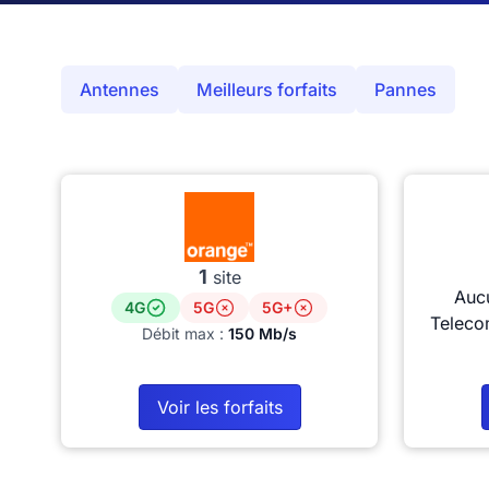
Antennes
Meilleurs forfaits
Pannes
1
site
Auc
4G
5G
5G+
Teleco
Débit max :
150 Mb/s
Voir les forfaits