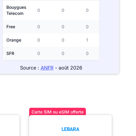
Bouygues
0
0
0
Telecom
Free
0
0
0
Orange
0
0
1
SFR
0
0
0
Source :
ANFR
- août 2026
Carte SIM ou eSIM offerte