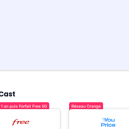
 Cast
1 an puis Forfait Free 5G
Réseau Orange