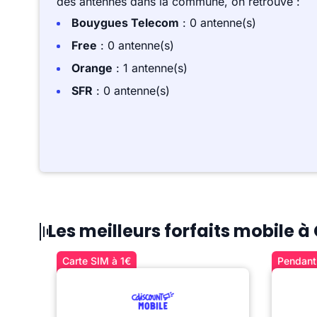
des antennes dans la commune, on retrouve :
Bouygues Telecom
: 0 antenne(s)
Free
: 0 antenne(s)
Orange
: 1 antenne(s)
SFR
: 0 antenne(s)
Les meilleurs forfaits mobile à
Carte SIM à 1€
Pendant 