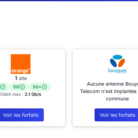
1
site
Aucune antenne Bouy
5G
5G+
Telecom n'est implantée 
Débit max :
2.1 Gb/s
commune
Voir les forfaits
Voir les forfaits