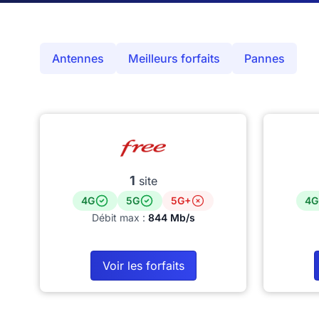
Antennes
Meilleurs forfaits
Pannes
1
site
4G
5G
5G+
4G
Débit max :
844 Mb/s
Voir les forfaits