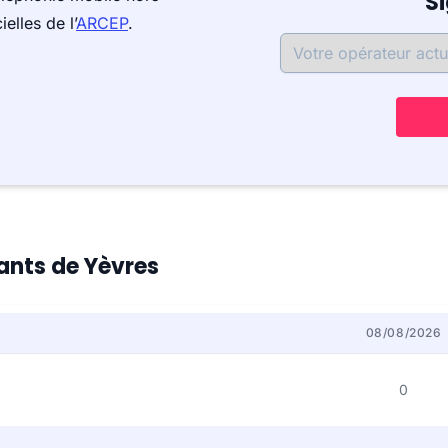
S
elles de l’
ARCEP
.
tants de Yèvres
08/08/2026
0