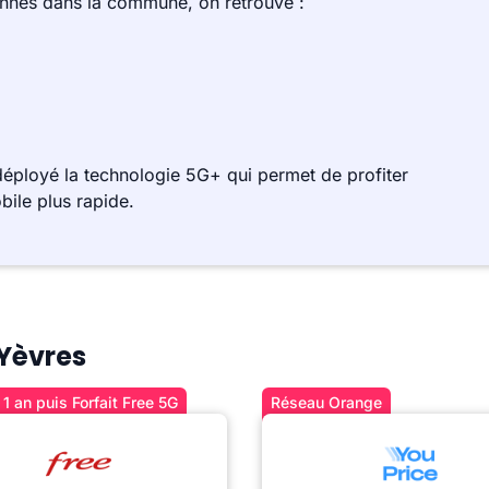
ennes dans la commune, on retrouve :
éployé la technologie 5G+ qui permet de profiter
bile plus rapide.
 Yèvres
1 an puis Forfait Free 5G
Réseau Orange