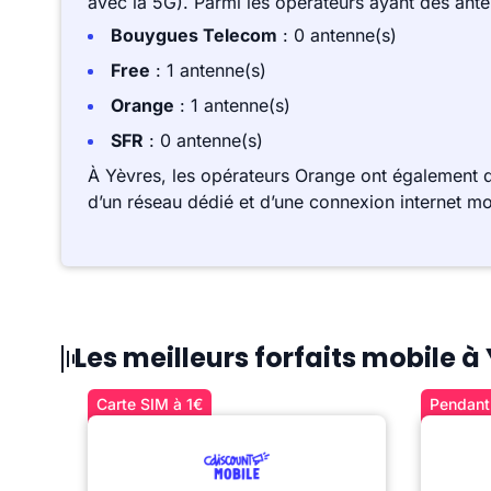
avec la 5G). Parmi les opérateurs ayant des ant
Bouygues Telecom
: 0 antenne(s)
Free
: 1 antenne(s)
Orange
: 1 antenne(s)
SFR
: 0 antenne(s)
À Yèvres, les opérateurs Orange ont également d
d’un réseau dédié et d’une connexion internet mo
Les meilleurs forfaits mobile à
Carte SIM à 1€
Pendant 