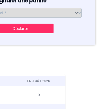
ignaler une panne
Déclarer
EN AOÛT 2026
0