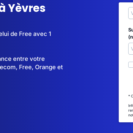
à Yèvres
S
elui de Free avec 1
(
tance entre votre
lecom, Free, Orange et
* 
In
re
no