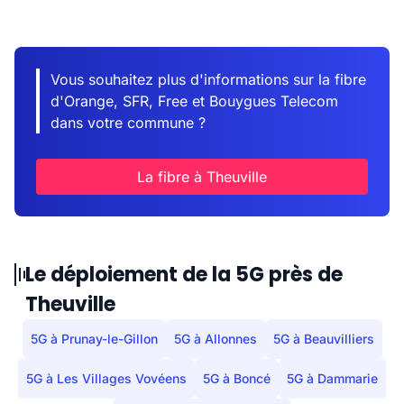
Vous souhaitez plus d'informations sur la fibre
d'Orange, SFR, Free et Bouygues Telecom
dans votre commune ?
La fibre à Theuville
Le déploiement de la 5G près de
Theuville
5G à Prunay-le-Gillon
5G à Allonnes
5G à Beauvilliers
5G à Les Villages Vovéens
5G à Boncé
5G à Dammarie