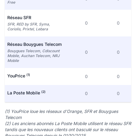
Free
Réseau SFR
0
0
SFR, RED by SFR, Syma,
Coriolis, Prixtel, Lebara
Réseau Bouygues Telecom
Bouygues Telecom, Cdiscount
0
0
Mobile, Auchan Telecom, NRJ
Mobile
(1)
YouPrice
0
0
(2)
La Poste Mobile
0
0
(1) YouPrice loue les réseaux d'Orange, SFR et Bouygues
Telecom
(2) Les anciens abonnés La Poste Mobile utilisent le réseau SFR
tandis que les nouveaux clients ont basculé sur le réseau
Bouygues Telecom depuis le 01/10/2025