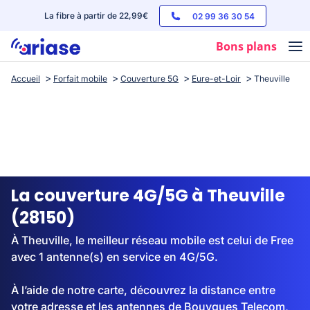
La fibre à partir de 22,99€
02 99 36 30 54
Bons plans
Accueil
Forfait mobile
Couverture 5G
Eure-et-Loir
Theuville
Box internet
Forfaits mobile
Téléphones
Streaming
La couverture 4G/5G à Theuville
(28150)
À Theuville, le meilleur réseau mobile est celui de Free
avec 1 antenne(s) en service en 4G/5G.
À l’aide de notre carte, découvrez la distance entre
votre adresse et les antennes de Bouygues Telecom,