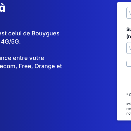
à
S
 est celui de Bouygues
(
n 4G/5G.
tance entre votre
lecom, Free, Orange et
* 
In
re
no