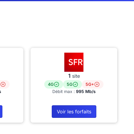
1
site
4G
5G
5G+
s
Débit max :
995 Mb/s
Voir les forfaits