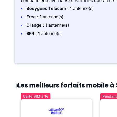
compatible(s) avec la 5G). Parmi les opérateurs
Bouygues Telecom
: 1 antenne(s)
Free
: 1 antenne(s)
Orange
: 1 antenne(s)
SFR
: 1 antenne(s)
Les meilleurs forfaits mobile à
Carte SIM à 1€
Pendant 