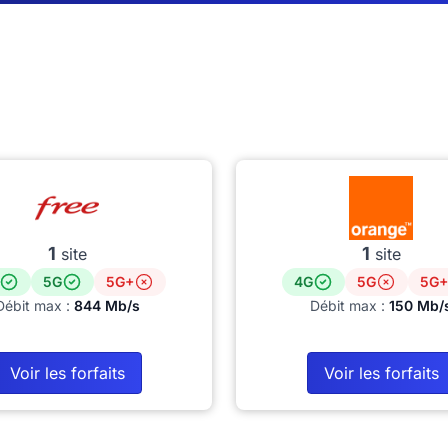
1
1
site
site
5G
5G+
4G
5G
5G+
Débit max :
844 Mb/s
Débit max :
150 Mb/
Voir les forfaits
Voir les forfaits