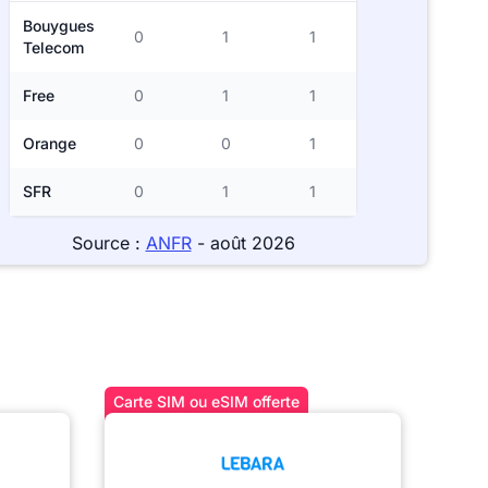
Bouygues
0
1
1
Telecom
Free
0
1
1
Orange
0
0
1
SFR
0
1
1
Source :
ANFR
- août 2026
Carte SIM ou eSIM offerte