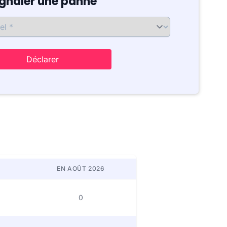
ignaler une panne
Déclarer
EN AOÛT 2026
0