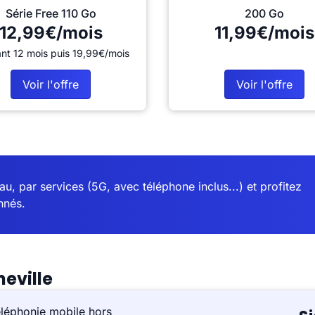
Série Free 110 Go
200 Go
12,99€/mois
11,99€/mois
nt 12 mois puis 19,99€/mois
Voir l'offre
Voir l'offre
u, par services (5G, avec téléphone inclus...) et profitez
nnés.
eville
éléphonie mobile hors