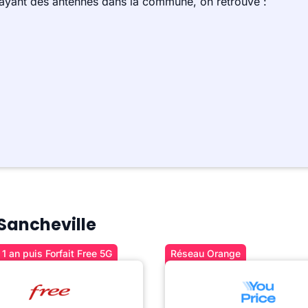
 ayant des antennes dans la commune, on retrouve :
 Sancheville
1 an puis Forfait Free 5G
Réseau Orange