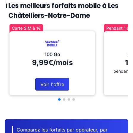
Les meilleurs forfaits mobile à Les
Châtelliers-Notre-Dame
Carte SIM à 1€
Pendant 1 an 
100 Go
Sé
9,99€/mois
12
pendant 1
Voir l'offre
Comparez les forfaits par opérateur, par