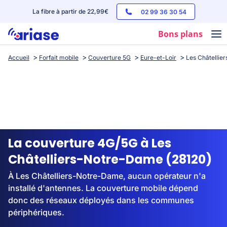
La fibre à partir de 22,99€
02 99 36 30 54
Bons plans
Accueil
Forfait mobile
Couverture 5G
Eure-et-Loir
Les Châtellie
Box internet
Forfaits mobile
Téléphones
Streaming
La couverture 4G/5G à Les
Châtelliers-Notre-Dame (28120)
À Les Châtelliers-Notre-Dame, aucun opérateur n'a
installé d'antennes. La couverture mobile dépend
donc des réseaux déployés dans les communes
périphériques.