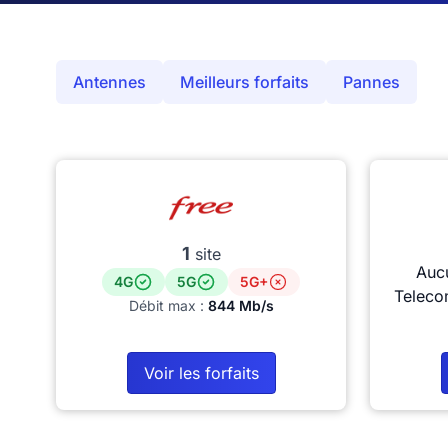
Antennes
Meilleurs forfaits
Pannes
1
site
Auc
4G
5G
5G+
Teleco
Débit max :
844 Mb/s
Voir les forfaits