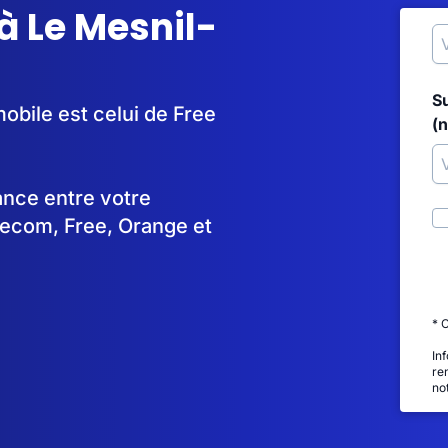
à Le Mesnil-
S
obile est celui de Free
(
tance entre votre
lecom, Free, Orange et
* 
In
re
no