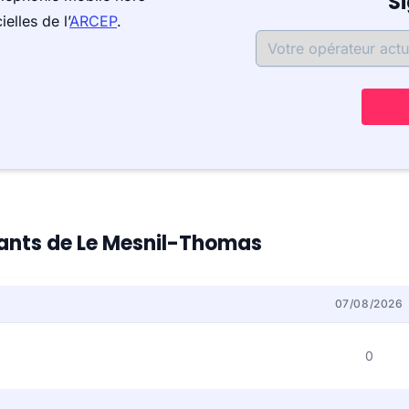
S
elles de l’
ARCEP
.
itants de Le Mesnil-Thomas
07/08/2026
0