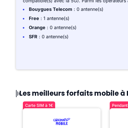
compatible(s) avec la 5G). Parmi les opérateurs
Bouygues Telecom
: 0 antenne(s)
Free
: 1 antenne(s)
Orange
: 0 antenne(s)
SFR
: 0 antenne(s)
Les meilleurs forfaits mobile 
Carte SIM à 1€
Pendant 