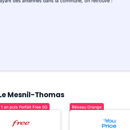
 ayant des antennes dans la commune, on retrouve :
à Le Mesnil-Thomas
1 an puis Forfait Free 5G
Réseau Orange