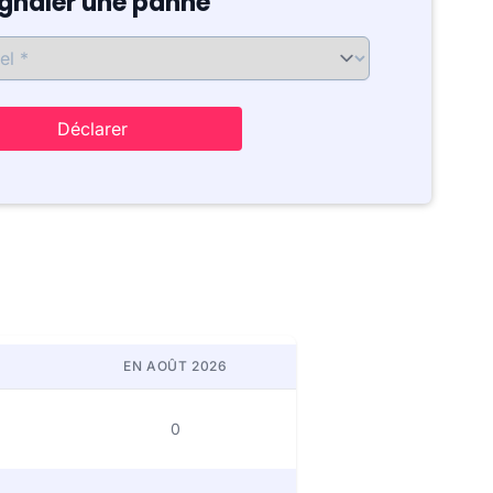
ignaler une panne
Déclarer
EN AOÛT 2026
0