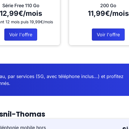
Série Free 110 Go
200 Go
12,99€/mois
11,99€/mois
nt 12 mois puis 19,99€/mois
Voir l'offre
Voir l'offre
u, par services (5G, avec téléphone inclus...) et profitez
nnés.
esnil-Thomas
éléphonie mobile hors