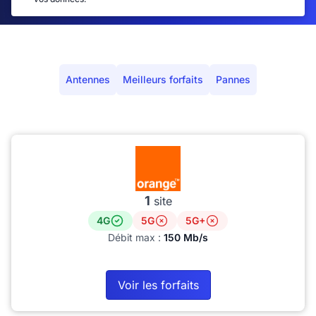
Antennes
Meilleurs forfaits
Pannes
1
site
4G
5G
5G+
Débit max :
150 Mb/s
Voir les forfaits