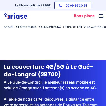
La fibre à partir de 22,99€
02 99 36 30 54
Bons plans
Accueil
Forfait mobile
Couverture 5G
Eure-et-Loir
Le Gué-de-Lo
Box internet
Forfaits mobile
Téléphones
Streaming
La couverture 4G/5G à Le Gué-
de-Longroi (28700)
À Le Gué-de-Longroi, le meilleur réseau mobile est
celui de Orange avec 1 antenne(s) en service en 4G.
À l’aide de notre carte, découvrez la distance entre
votre adresse et les antennes de Bouygues Telecom,